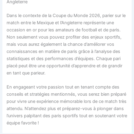
Angleterre
Dans le contexte de la Coupe du Monde 2026, parier sur le
match entre le Mexique et l’Angleterre représente une
occasion en or pour les amateurs de football et de paris.
Non seulement vous pouvez profiter des enjeux sportifs,
mais vous aurez également la chance d’améliorer vos
connaissances en matière de paris grâce à l’analyse des
statistiques et des performances d’équipes. Chaque pari
placé peut être une opportunité d’apprendre et de grandir
en tant que parieur.
En engageant votre passion tout en tenant compte des
conseils et stratégies mentionnés, vous serez bien préparé
pour vivre une expérience mémorable lors de ce match très
attendu. N’attendez plus et préparez-vous à plonger dans
l’univers palpitant des paris sportifs tout en soutenant votre
équipe favorite !