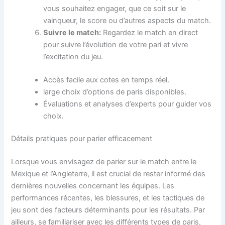
vous souhaitez engager, que ce soit sur le
vainqueur, le score ou d’autres aspects du match.
Suivre le match:
Regardez le match en direct
pour suivre l’évolution de votre pari et vivre
l’excitation du jeu.
Accès facile aux cotes en temps réel.
large choix d’options de paris disponibles.
Évaluations et analyses d’experts pour guider vos
choix.
Détails pratiques pour parier efficacement
Lorsque vous envisagez de parier sur le match entre le
Mexique et l’Angleterre, il est crucial de rester informé des
dernières nouvelles concernant les équipes. Les
performances récentes, les blessures, et les tactiques de
jeu sont des facteurs déterminants pour les résultats. Par
ailleurs, se familiariser avec les différents types de paris,