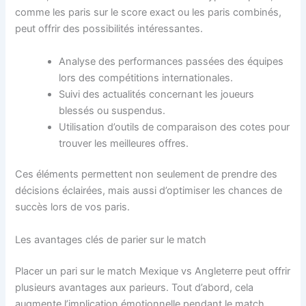
comme les paris sur le score exact ou les paris combinés,
peut offrir des possibilités intéressantes.
Analyse des performances passées des équipes
lors des compétitions internationales.
Suivi des actualités concernant les joueurs
blessés ou suspendus.
Utilisation d’outils de comparaison des cotes pour
trouver les meilleures offres.
Ces éléments permettent non seulement de prendre des
décisions éclairées, mais aussi d’optimiser les chances de
succès lors de vos paris.
Les avantages clés de parier sur le match
Placer un pari sur le match Mexique vs Angleterre peut offrir
plusieurs avantages aux parieurs. Tout d’abord, cela
augmente l’implication émotionnelle pendant le match,