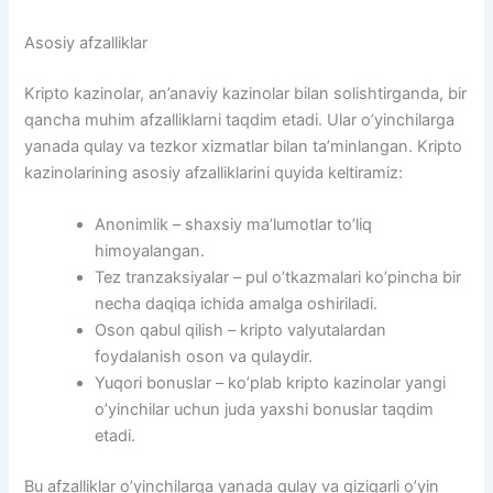
Asosiy afzalliklar
Kripto kazinolar, an’anaviy kazinolar bilan solishtirganda, bir
qancha muhim afzalliklarni taqdim etadi. Ular o’yinchilarga
yanada qulay va tezkor xizmatlar bilan ta’minlangan. Kripto
kazinolarining asosiy afzalliklarini quyida keltiramiz:
Anonimlik – shaxsiy ma’lumotlar to’liq
himoyalangan.
Tez tranzaksiyalar – pul o’tkazmalari ko’pincha bir
necha daqiqa ichida amalga oshiriladi.
Oson qabul qilish – kripto valyutalardan
foydalanish oson va qulaydir.
Yuqori bonuslar – ko’plab kripto kazinolar yangi
o’yinchilar uchun juda yaxshi bonuslar taqdim
etadi.
Bu afzalliklar o’yinchilarga yanada qulay va qiziqarli o’yin