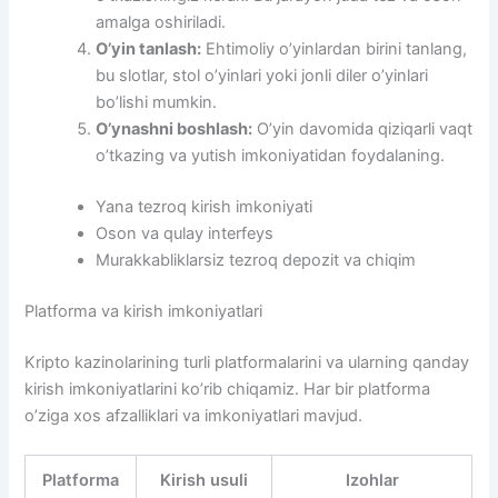
amalga oshiriladi.
O’yin tanlash:
Ehtimoliy o’yinlardan birini tanlang,
bu slotlar, stol o’yinlari yoki jonli diler o’yinlari
bo’lishi mumkin.
O’ynashni boshlash:
O’yin davomida qiziqarli vaqt
o’tkazing va yutish imkoniyatidan foydalaning.
Yana tezroq kirish imkoniyati
Oson va qulay interfeys
Murakkabliklarsiz tezroq depozit va chiqim
Platforma va kirish imkoniyatlari
Kripto kazinolarining turli platformalarini va ularning qanday
kirish imkoniyatlarini ko’rib chiqamiz. Har bir platforma
o’ziga xos afzalliklari va imkoniyatlari mavjud.
Platforma
Kirish usuli
Izohlar