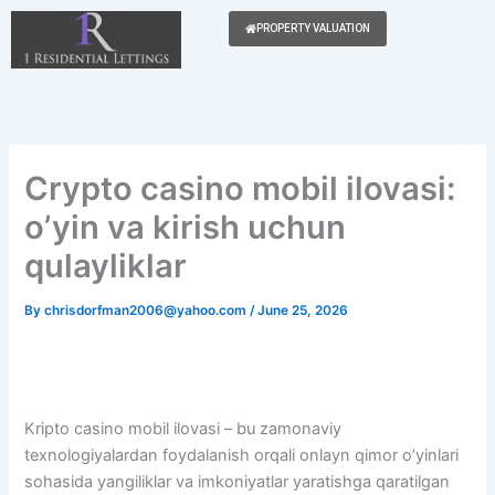
Skip
PROPERTY VALUATION
to
content
Crypto casino mobil ilovasi:
o’yin va kirish uchun
qulayliklar
By
chrisdorfman2006@yahoo.com
/
June 25, 2026
Kripto casino mobil ilovasi – bu zamonaviy
texnologiyalardan foydalanish orqali onlayn qimor o’yinlari
sohasida yangiliklar va imkoniyatlar yaratishga qaratilgan