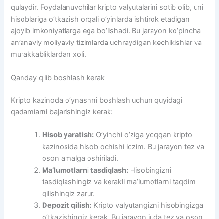
qulaydir. Foydalanuvchilar kripto valyutalarini sotib olib, uni
hisoblariga o’tkazish orqali o’yinlarda ishtirok etadigan
ajoyib imkoniyatlarga ega bo’lishadi. Bu jarayon ko’pincha
an’anaviy moliyaviy tizimlarda uchraydigan kechikishlar va
murakkabliklardan xoli.
Qanday qilib boshlash kerak
Kripto kazinoda o’ynashni boshlash uchun quyidagi
qadamlarni bajarishingiz kerak:
Hisob yaratish:
O’yinchi o’ziga yoqqan kripto
kazinosida hisob ochishi lozim. Bu jarayon tez va
oson amalga oshiriladi.
Ma’lumotlarni tasdiqlash:
Hisobingizni
tasdiqlashingiz va kerakli ma’lumotlarni taqdim
qilishingiz zarur.
Depozit qilish:
Kripto valyutangizni hisobingizga
o’tkazishingiz kerak. Bu jarayon juda tez va oson