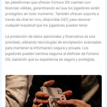
las plataformas que ofrecen Fortune OX cuentan con
licencias válidas, garantizando así que los jugadores estén
protegidos en todo momento. También ofrecen soporte a
través de chat en vivo, disponible 24/7, para resolver
cualquier inquietud que los jugadores puedan tener.
La protección de datos personales y financieros es una
prioridad, utilizando tecnologías de encriptación avanzadas
para mantener la información segura y privada. Los
jugadores pueden sentirse seguros al disfrutar de Fortune
OX, sabiendo que su experiencia es segura y protegida.