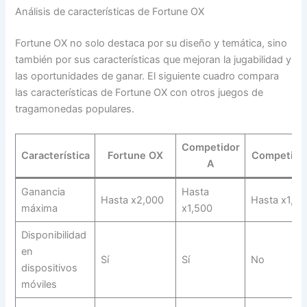
Análisis de características de Fortune OX
Fortune OX no solo destaca por su diseño y temática, sino
también por sus características que mejoran la jugabilidad y
las oportunidades de ganar. El siguiente cuadro compara
las características de Fortune OX con otros juegos de
tragamonedas populares.
Competidor
Característica
Fortune OX
Competido
A
Ganancia
Hasta
Hasta x2,000
Hasta x1,80
máxima
x1,500
Disponibilidad
en
Sí
Sí
No
dispositivos
móviles