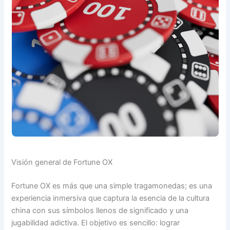
Visión general de Fortune OX
Fortune OX es más que una simple tragamonedas; es una
experiencia inmersiva que captura la esencia de la cultura
china con sus símbolos llenos de significado y una
jugabilidad adictiva. El objetivo es sencillo: lograr