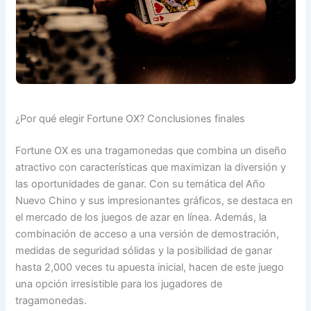
¿Por qué elegir Fortune OX? Conclusiones finales
Fortune OX es una tragamonedas que combina un diseño
atractivo con características que maximizan la diversión y
las oportunidades de ganar. Con su temática del Año
Nuevo Chino y sus impresionantes gráficos, se destaca en
el mercado de los juegos de azar en línea. Además, la
combinación de acceso a una versión de demostración,
medidas de seguridad sólidas y la posibilidad de ganar
hasta 2,000 veces tu apuesta inicial, hacen de este juego
una opción irresistible para los jugadores de
tragamonedas.