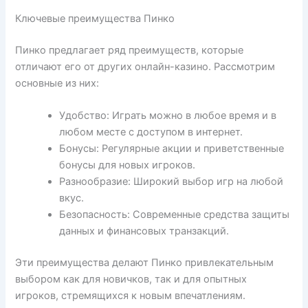
Ключевые преимущества Пинко
Пинко предлагает ряд преимуществ, которые
отличают его от других онлайн-казино. Рассмотрим
основные из них:
Удобство: Играть можно в любое время и в
любом месте с доступом в интернет.
Бонусы: Регулярные акции и приветственные
бонусы для новых игроков.
Разнообразие: Широкий выбор игр на любой
вкус.
Безопасность: Современные средства защиты
данных и финансовых транзакций.
Эти преимущества делают Пинко привлекательным
выбором как для новичков, так и для опытных
игроков, стремящихся к новым впечатлениям.