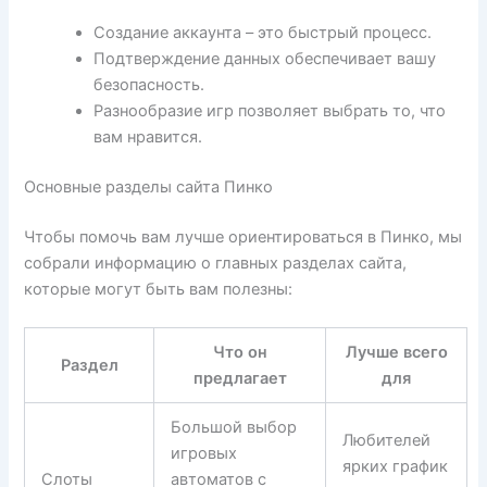
Создание аккаунта – это быстрый процесс.
Подтверждение данных обеспечивает вашу
безопасность.
Разнообразие игр позволяет выбрать то, что
вам нравится.
Основные разделы сайта Пинко
Чтобы помочь вам лучше ориентироваться в Пинко, мы
собрали информацию о главных разделах сайта,
которые могут быть вам полезны:
Что он
Лучше всего
Раздел
предлагает
для
Большой выбор
Любителей
игровых
ярких график
Слоты
автоматов с