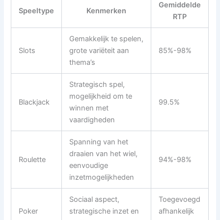
Gemiddelde
Speeltype
Kenmerken
RTP
Gemakkelijk te spelen,
Slots
grote variëteit aan
85%-98%
thema’s
Strategisch spel,
mogelijkheid om te
Blackjack
99.5%
winnen met
vaardigheden
Spanning van het
draaien van het wiel,
Roulette
94%-98%
eenvoudige
inzetmogelijkheden
Sociaal aspect,
Toegevoegd
Poker
strategische inzet en
afhankelijk