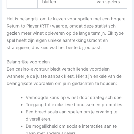
bluffen
van spelers
Het is belangrijk om te kiezen voor spellen met een hogere
Return to Player (RTP) waarde, omdat deze statistisch
gezien meer winst opleveren op de lange termijn. Elk type
spel heeft zijn eigen unieke aantrekkingskracht en
strategieën, dus kies wat het beste bij jou past.
Belangrijke voordelen
Een casino-avontuur biedt verschillende voordelen
wanneer je de juiste aanpak kiest. Hier zijn enkele van de
belangrijkste voordelen om je in gedachten te houden:
Verhoogde kans op winst door strategisch spel.
Toegang tot exclusieve bonussen en promoties.
Een breed scala aan spellen om je ervaring te
diversifiëren.
De mogelijkheid om sociale interacties aan te
gaan met andere spelers.