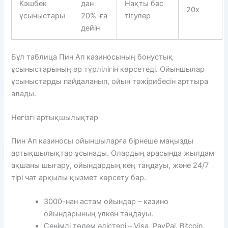
Кэшбек
дан
Нақты бәс
20x
ұсыныстары
20%-ға
тігулер
дейін
Бұл таблица Пин Ап казиносының бонустық
ұсыныстарының әр түрлілігін көрсетеді. Ойыншылар
ұсыныстарды пайдаланып, ойын тәжірибесін арттыра
алады.
Негізгі артықшылықтар
Пин Ап казиносы ойыншыларға бірнеше маңызды
артықшылықтар ұсынады. Олардың арасында жылдам
ақшаны шығару, ойындардың кең таңдауы, және 24/7
тірі чат арқылы қызмет көрсету бар.
3000-нан астам ойындар – казино
ойындарының үлкен таңдауы.
Сенімді төлем әдістері – Visa, PayPal, Bitcoin.