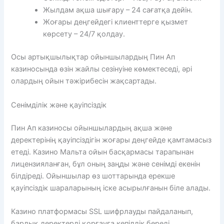
Жылдам ақша шығару – 24 сағатқа дейін.
Жоғары деңгейдегі клиенттерге қызмет
көрсету – 24/7 қолдау.
Осы артықшылықтар ойыншылардың Пин Ап
казиносында өзін жайлы сезінуіне көмектеседі, әрі
олардың ойын тәжірибесін жақсартады.
Сенімділік және қауіпсіздік
Пин Ап казиносы ойыншылардың ақша және
деректерінің қауіпсіздігін жоғары деңгейде қамтамасыз
етеді. Казино Мальта ойын басқармасы тарапынан
лицензияланған, бұл оның заңды және сенімді екенін
білдіреді. Ойыншылар өз шоттарында ерекше
қауіпсіздік шараларының іске асырылғанын біле алады.
Казино платформасы SSL шифрлауды пайдаланып,
барлық деректерді қорғауға кепілдік береді.