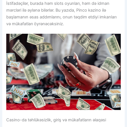
İstifadəçilər, burada həm slots oyunları, həm də idman
mərcləri ilə əylənə bilərlər. Bu yazıda, Pinco kazino ilə
başlamanın əsas addımlarını, onun təqdim etdiyi imkanları
və mükafatları öyrənəcəksiniz.
Casino-da təhlükəsizlik, giriş və mükafatların əlaqəsi