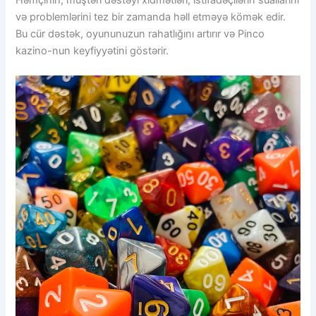
və problemlərini tez bir zamanda həll etməyə kömək edir.
Bu cür dəstək, oyununuzun rahatlığını artırır və Pinco
kazino-nun keyfiyyətini göstərir.