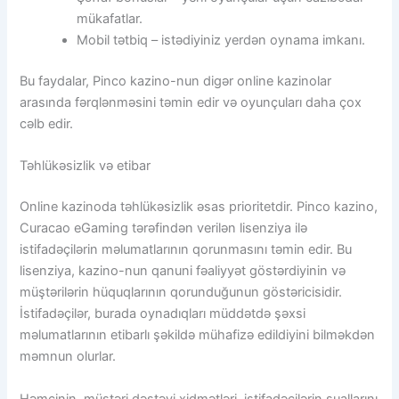
mükafatlar.
Mobil tətbiq – istədiyiniz yerdən oynama imkanı.
Bu faydalar, Pinco kazino-nun digər online kazinolar
arasında fərqlənməsini təmin edir və oyunçuları daha çox
cəlb edir.
Təhlükəsizlik və etibar
Online kazinoda təhlükəsizlik əsas prioritetdir. Pinco kazino,
Curacao eGaming tərəfindən verilən lisenziya ilə
istifadəçilərin məlumatlarının qorunmasını təmin edir. Bu
lisenziya, kazino-nun qanuni fəaliyyət göstərdiyinin və
müştərilərin hüquqlarının qorunduğunun göstəricisidir.
İstifadəçilər, burada oynadıqları müddətdə şəxsi
məlumatlarının etibarlı şəkildə mühafizə edildiyini bilməkdən
məmnun olurlar.
Həmçinin, müştəri dəstəyi xidmətləri, istifadəçilərin suallarını