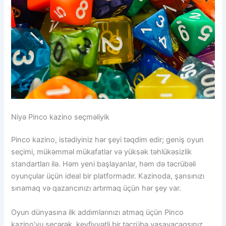
Niyə Pinco kazino seçməliyik
Pinco kazino, istədiyiniz hər şeyi təqdim edir; geniş oyun
seçimi, mükəmməl mükafatlar və yüksək təhlükəsizlik
standartları ilə. Həm yeni başlayanlar, həm də təcrübəli
oyunçular üçün ideal bir platformadır. Kazinoda, şansınızı
sınamaq və qazancınızı artırmaq üçün hər şey var.
Oyun dünyasına ilk addımlarınızı atmaq üçün Pinco
kazino’yu seçərək, keyfiyyətli bir təcrübə yaşayacaqsınız.