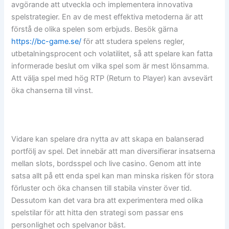
avgörande att utveckla och implementera innovativa
spelstrategier. En av de mest effektiva metoderna är att
förstå de olika spelen som erbjuds. Besök gärna
https://bc-game.se/
för att studera spelens regler,
utbetalningsprocent och volatilitet, så att spelare kan fatta
informerade beslut om vilka spel som är mest lönsamma.
Att välja spel med hög RTP (Return to Player) kan avsevärt
öka chanserna till vinst.
Vidare kan spelare dra nytta av att skapa en balanserad
portfölj av spel. Det innebär att man diversifierar insatserna
mellan slots, bordsspel och live casino. Genom att inte
satsa allt på ett enda spel kan man minska risken för stora
förluster och öka chansen till stabila vinster över tid.
Dessutom kan det vara bra att experimentera med olika
spelstilar för att hitta den strategi som passar ens
personlighet och spelvanor bäst.