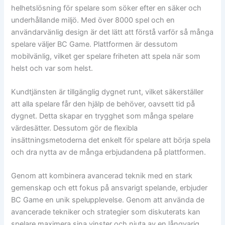
helhetslösning för spelare som söker efter en säker och
underhållande miljö. Med över 8000 spel och en
användarvänlig design är det lätt att förstå varför så många
spelare väljer BC Game. Plattformen är dessutom
mobilvänlig, vilket ger spelare friheten att spela när som
helst och var som helst.
Kundtjänsten är tillgänglig dygnet runt, vilket säkerställer
att alla spelare får den hjälp de behöver, oavsett tid på
dygnet. Detta skapar en trygghet som många spelare
värdesätter. Dessutom gör de flexibla
insättningsmetoderna det enkelt för spelare att börja spela
och dra nytta av de många erbjudandena på plattformen.
Genom att kombinera avancerad teknik med en stark
gemenskap och ett fokus på ansvarigt spelande, erbjuder
BC Game en unik spelupplevelse. Genom att använda de
avancerade tekniker och strategier som diskuterats kan
spelare maximera sina vinster och njuta av en långvarig