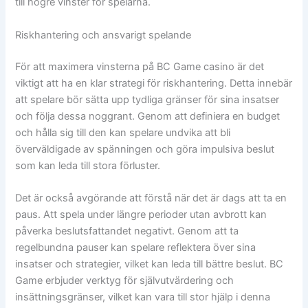
till högre vinster för spelarna.
Riskhantering och ansvarigt spelande
För att maximera vinsterna på BC Game casino är det
viktigt att ha en klar strategi för riskhantering. Detta innebär
att spelare bör sätta upp tydliga gränser för sina insatser
och följa dessa noggrant. Genom att definiera en budget
och hålla sig till den kan spelare undvika att bli
överväldigade av spänningen och göra impulsiva beslut
som kan leda till stora förluster.
Det är också avgörande att förstå när det är dags att ta en
paus. Att spela under längre perioder utan avbrott kan
påverka beslutsfattandet negativt. Genom att ta
regelbundna pauser kan spelare reflektera över sina
insatser och strategier, vilket kan leda till bättre beslut. BC
Game erbjuder verktyg för självutvärdering och
insättningsgränser, vilket kan vara till stor hjälp i denna