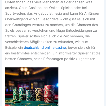
Unterfangen, das viele Menschen auf der ganzen Welt
anzieht. Ob in Casinos, bei Online-Spielen oder bei
Sportwetten, das Angebot ist riesig und kann für Anfänger
überwältigend wirken. Besonders wichtig ist es, sich mit
den Grundlagen vertraut zu machen, um die Chancen des
Spiels besser zu verstehen und kluge Entscheidungen zu
treffen. Spieler sollten sich auch die Zeit nehmen, die
verschiedenen Möglichkeiten zu erkunden, wie zum
Beispiel ein
deutschland online casino
, bevor sie sich für
ein bestimmtes entscheiden. Ein informierter Spieler hat die
besten Chancen, seine Erfahrungen positiv zu gestalten.