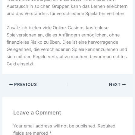
Austausch in solchen Gruppen kann das Lernen erleichtern
und das Verständnis für verschiedene Spielarten vertiefen.
Zusätzlich bieten viele Online-Casinos kostenlose
Spielversionen an, die es Anfängern ermöglichen, ohne
finanzielles Risiko zu üben. Dies ist eine hervorragende
Gelegenheit, die verschiedenen Spiele kennenzulernen und
sich mit den Regeln vertraut zu machen, bevor man echtes
Geld einsetzt.
PREVIOUS
NEXT
Leave a Comment
Your email address will not be published.
Required
fields are marked
*