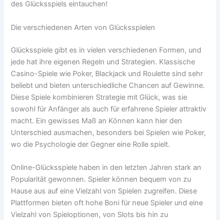
des Glücksspiels eintauchen!
Die verschiedenen Arten von Glücksspielen
Glücksspiele gibt es in vielen verschiedenen Formen, und
jede hat ihre eigenen Regeln und Strategien. Klassische
Casino-Spiele wie Poker, Blackjack und Roulette sind sehr
beliebt und bieten unterschiedliche Chancen auf Gewinne.
Diese Spiele kombinieren Strategie mit Glück, was sie
sowohl für Anfänger als auch für erfahrene Spieler attraktiv
macht. Ein gewisses Maß an Können kann hier den
Unterschied ausmachen, besonders bei Spielen wie Poker,
wo die Psychologie der Gegner eine Rolle spielt.
Online-Glücksspiele haben in den letzten Jahren stark an
Popularität gewonnen. Spieler können bequem von zu
Hause aus auf eine Vielzahl von Spielen zugreifen. Diese
Plattformen bieten oft hohe Boni für neue Spieler und eine
Vielzahl von Spieloptionen, von Slots bis hin zu