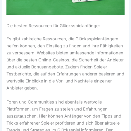
Die besten Ressourcen für Glücksspielanfänger
Es gibt zahlreiche Ressourcen, die Glücksspielanfängern
helfen können, den Einstieg zu finden und ihre Fähigkeiten
zu verbessern. Websites bieten umfassende Informationen
über die besten Online-Casinos, die Sicherheit der Anbieter
und aktuelle Bonusangebote. Zudem finden Spieler
Testberichte, die auf den Erfahrungen anderer basieren und
wertvolle Einblicke in die Vor- und Nachteile einzelner
Anbieter geben.
Foren und Communities sind ebenfalls wertvolle
Plattformen, um Fragen zu stellen und Erfahrungen
auszutauschen. Hier können Anfänger von den Tipps und
Tricks erfahrener Spieler profitieren und sich über aktuelle
Trends und Strategien im Glücksspiel informieren. Der