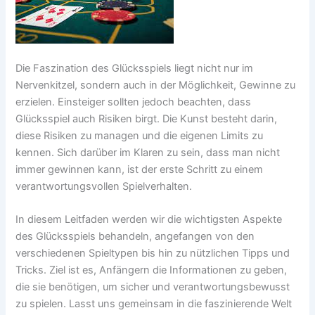
Die Faszination des Glücksspiels liegt nicht nur im
Nervenkitzel, sondern auch in der Möglichkeit, Gewinne zu
erzielen. Einsteiger sollten jedoch beachten, dass
Glücksspiel auch Risiken birgt. Die Kunst besteht darin,
diese Risiken zu managen und die eigenen Limits zu
kennen. Sich darüber im Klaren zu sein, dass man nicht
immer gewinnen kann, ist der erste Schritt zu einem
verantwortungsvollen Spielverhalten.
In diesem Leitfaden werden wir die wichtigsten Aspekte
des Glücksspiels behandeln, angefangen von den
verschiedenen Spieltypen bis hin zu nützlichen Tipps und
Tricks. Ziel ist es, Anfängern die Informationen zu geben,
die sie benötigen, um sicher und verantwortungsbewusst
zu spielen. Lasst uns gemeinsam in die faszinierende Welt