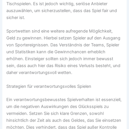
Tischspielen. Es ist jedoch wichtig, seriöse Anbieter
auszuwählen, um sicherzustellen, dass das Spiel fair und
sicher ist.
Sportwetten sind eine weitere aufregende Möglichkeit,
Geld zu gewinnen. Hierbei setzen Spieler auf den Ausgang
von Sportereignissen. Das Verständnis der Teams, Spieler
und Statistiken kann die Gewinnchancen erheblich
erhöhen. Einsteiger sollten sich jedoch immer bewusst
sein, dass auch hier das Risiko eines Verlusts besteht, und
daher verantwortungsvoll wetten.
Strategien für verantwortungsvolles Spielen
Ein verantwortungsbewusstes Spielverhalten ist essenziell,
um die negativen Auswirkungen des Glücksspiels zu
vermeiden. Setzen Sie sich klare Grenzen, sowohl
hinsichtlich der Zeit als auch des Geldes, das Sie einsetzen
möchten. Dies verhindert, dass das Spiel außer Kontrolle