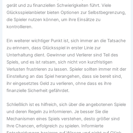
gerät und zu finanziellen Schwierigkeiten führt. Viele
Glücksspielanbieter bieten Optionen zur Selbstbegrenzung,
die Spieler nutzen können, um ihre Einsätze zu
kontrollieren.
Ein weiterer wichtiger Punkt ist, sich immer an die Tatsache
zu erinnern, dass Glücksspiel in erster Linie zur
Unterhaltung dient. Gewinner und Verlierer sind Teil des
Spiels, und es ist ratsam, sich nicht von kurzfristigen
Verlusten frustrieren zu lassen. Spieler sollten immer mit der
Einstellung an das Spiel herangehen, dass sie bereit sind,
ihr eingesetztes Geld zu verlieren, ohne dass es ihre
finanzielle Sicherheit gefährdet.
Schließlich ist es hilfreich, sich über die angebotenen Spiele
und deren Regeln zu informieren. Je besser Sie die
Mechanismen eines Spiels verstehen, desto größer sind
Ihre Chancen, erfolgreich zu spielen. Informierte