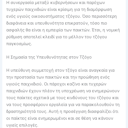
Η συνεργασία μεταξύ κυβερνήσεων και παρόχων
τυχερών παιχνιδιών είναι κρίσιμη για τη διαμόρφωση
ενός υγιούς οικοσυστήματος τζόγου. Όσο περισσότερη
διαφάνεια και υπευθυνότητα επικρατούν, τόσο πιο
ασφαλής θα είναι η εμπειρία των παικτών. Έτσι, η νομική
ρύθμιση αποτελεί κλειδί για το μέλλον του τζόγου
παγκοσμίως.
Η Σημασία της Υπευθυνότητας στον Τζόγο
Η υπεύθυνη συμμετοχή στον τζόγο είναι αναγκαία για
την προστασία των παικτών και την προώθηση ενός
υγιούς παιχνιδιού. Οι πάροχοι καζίνο και τυχερών
παιχνιδιών έχουν πλέον τη υποχρέωση να ενημερώνουν
τους παίκτες σχετικά με τους κινδύνους του τζόγου και
να τους προσφέρουν εργαλεία για να παρακολουθούν τη
δραστηριότητά τους. Αυτή η προσέγγιση διασφαλίζει ότι
οι παίκτες είναι ενημερωμένοι και σε θέση να κάνουν
υγιείς επιλογές.