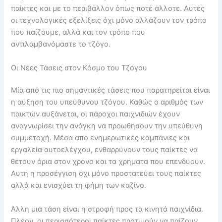
παίκτες και με το περιβάλλον όπως ποτέ άλλοτε. Αυτές
οι τεχνολογικές εξελίξεις όχι μόνο αλλάζουν τον τρόπο
που παίζουμε, αλλά και τον τρόπο που
αντιλαμβανόμαστε το τζόγο.
Οι Νέες Τάσεις στον Κόσμο του Τζόγου
Μία από τις πιο σημαντικές τάσεις που παρατηρείται είναι
η αύξηση του υπεύθυνου τζόγου. Καθώς ο αριθμός των
παικτών αυξάνεται, οι πάροχοι παιχνιδιών έχουν
αναγνωρίσει την ανάγκη να προωθήσουν την υπεύθυνη
συμμετοχή. Μέσα από ενημερωτικές καμπάνιες και
εργαλεία αυτοελέγχου, ενθαρρύνουν τους παίκτες να
θέτουν όρια στον χρόνο και τα χρήματα που επενδύουν.
Αυτή η προσέγγιση όχι μόνο προστατεύει τους παίκτες
αλλά και ενισχύει τη φήμη των καζίνο.
Άλλη μια τάση είναι η στροφή προς τα κινητά παιχνίδια.
Πλέον, οι περισσότεροι παίκτες προτιμούν να παίζουν