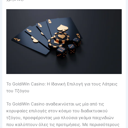
Το GoldiWin Casino: Η Ιδανική Επιλογή για τους Λάτρεις
του Τζόγου
Το GoldiWin Casino αναδεικνύεται ως μία από τις
κορυφαίες επιλογές στον κόσμο του διαδικτυακού
τζόγου, προσφέροντας μια πλούσια γκάμα παιχνιδιών
που καλύπτουν όλες τις προτιμήσεις. Με περισσότερους