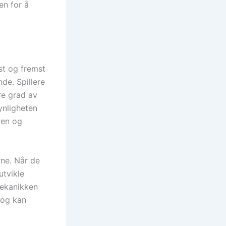
en for å
rst og fremst
de. Spillere
re grad av
synligheten
ren og
rne. Når de
utvikle
lmekanikken
e og kan