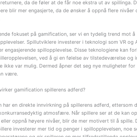
 å returnere, da de føler at de får noe ekstra ut av spillinga. 
lere blir mer engasjerte, da de ønsker å oppnå flere nivåer
.
nde fokuset på gamification, ser vi en tydelig trend mot å
plevelser. Spillutviklere investerer i teknologi som VR og 
r engasjerende spillopplevelse. Disse teknologiene kan fo
illeropplevelsen, ved å gi en følelse av tilstedeværelse og i
re ikke var mulig. Dermed åpner det seg nye muligheter for
an være.
irker gamification spillerens adferd?
 har en direkte innvirkning på spillerens adferd, ettersom de
konkurransedyktig atmosfære. Når spillere ser at de kan o
eller oppnå høyere nivåer, blir de mer motivert til å spille.
spillere investerer mer tid og penger i spillopplevelsen, noe
operatørene og gir spilleren en mer tilfredsstillende oppleve