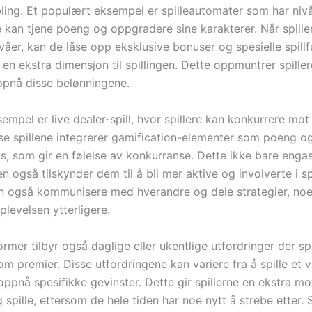
ling. Et populært eksempel er spilleautomater som har ni
e kan tjene poeng og oppgradere sine karakterer. Når spille
åer, kan de låse opp eksklusive bonuser og spesielle spillf
en ekstra dimensjon til spillingen. Dette oppmuntrer spillere 
ppnå disse belønningene.
empel er live dealer-spill, hvor spillere kan konkurrere mot
sse spillene integrerer gamification-elementer som poeng o
s, som gir en følelse av konkurranse. Dette ikke bare engas
en også tilskynder dem til å bli mer aktive og involverte i spi
an også kommunisere med hverandre og dele strategier, no
levelsen ytterligere.
rmer tilbyr også daglige eller ukentlige utfordringer der sp
m premier. Disse utfordringene kan variere fra å spille et vi
 oppnå spesifikke gevinster. Dette gir spillerne en ekstra mot
 spille, ettersom de hele tiden har noe nytt å strebe etter. S