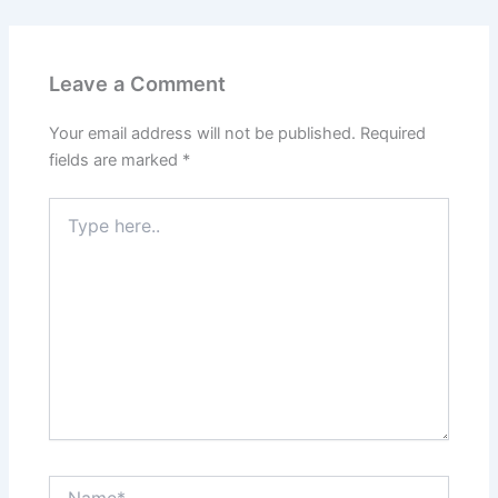
Leave a Comment
Your email address will not be published.
Required
fields are marked
*
Type
here..
Name*