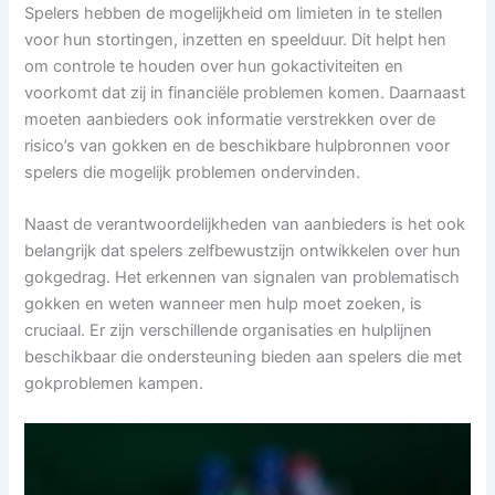
Spelers hebben de mogelijkheid om limieten in te stellen
voor hun stortingen, inzetten en speelduur. Dit helpt hen
om controle te houden over hun gokactiviteiten en
voorkomt dat zij in financiële problemen komen. Daarnaast
moeten aanbieders ook informatie verstrekken over de
risico’s van gokken en de beschikbare hulpbronnen voor
spelers die mogelijk problemen ondervinden.
Naast de verantwoordelijkheden van aanbieders is het ook
belangrijk dat spelers zelfbewustzijn ontwikkelen over hun
gokgedrag. Het erkennen van signalen van problematisch
gokken en weten wanneer men hulp moet zoeken, is
cruciaal. Er zijn verschillende organisaties en hulplijnen
beschikbaar die ondersteuning bieden aan spelers die met
gokproblemen kampen.