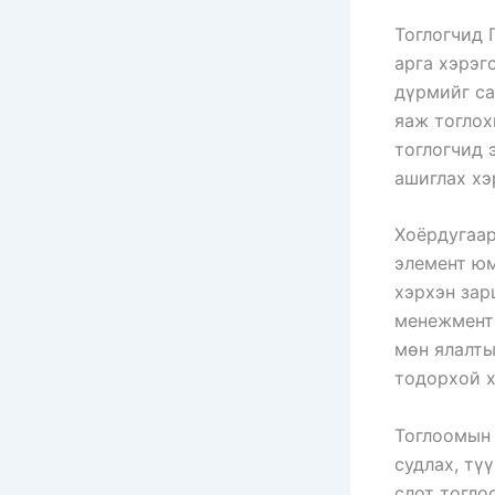
Тоглогчид 
арга хэрэг
дүрмийг са
яаж тоглох
тоглогчид 
ашиглах хэ
Хоёрдугаар
элемент юм
хэрхэн зар
менежментэ
мөн ялалты
тодорхой х
Тоглоомын 
судлах, тү
слот тогло