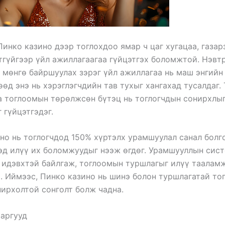
Пинко казино дээр тоглохдоо ямар ч цаг хугацаа, газар
тгүйгээр үйл ажиллагаагаа гүйцэтгэх боломжтой. Нэвтр
, мөнгө байршуулах зэрэг үйл ажиллагаа нь маш энгийн
өөд энэ нь хэрэглэгчдийн тав тухыг хангахад тусалдаг.
а тоглоомын төрөлжсөн бүтэц нь тоглогчдын сонирхлыг
 гүйцэтгэдэг.
но нь тоглогчдод 150% хүртэлх урамшуулал санал болг
эд илүү их боломжуудыг нээж өгдөг. Урамшууллын сист
 идэвхтэй байлгаж, тоглоомын туршлагыг илүү таалам
. Иймээс, Пинко казино нь шинэ болон туршлагатай то
нирхолтой сонголт болж чадна.
аргууд