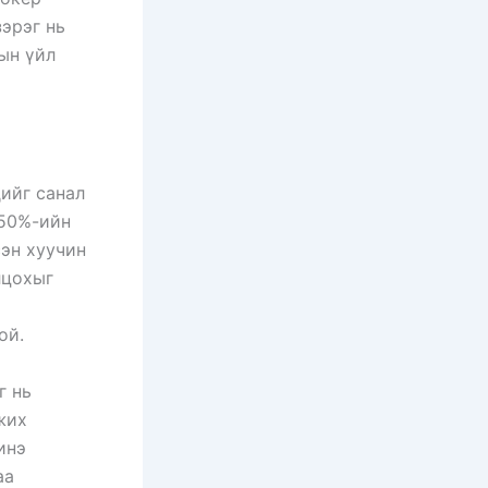
эрэг нь
ын үйл
ийг санал
150%-ийн
эн хуучин
лцохыг
ой.
г нь
жих
инэ
аа