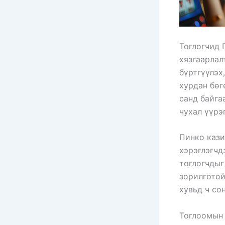
Тоглогчид 
хязгаарлал
бүртгүүлэх
хурдан бөг
санд байга
чухал үүрэг
Пинко кази
хэрэглэгчд
тоглогчдыг
зорилготой
хувьд ч со
Тоглоомын 