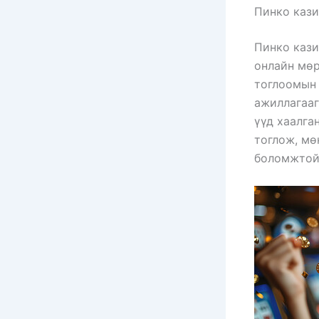
Пинко кази
Пинко кази
онлайн мөр
тоглоомын 
ажиллагааг
үүд хаалга
тоглож, м
боломжтой