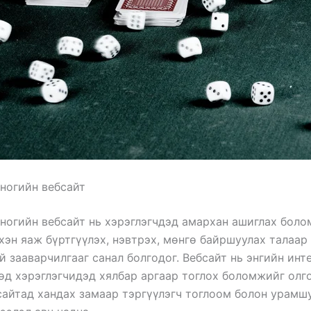
ногийн вебсайт
ногийн вебсайт нь хэрэглэгчдэд амархан ашиглах бол
хэн яаж бүртгүүлэх, нэвтрэх, мөнгө байршуулах талаар
 зааварчилгааг санал болгодог. Вебсайт нь энгийн инт
өд хэрэглэгчидэд хялбар аргаар тоглох боломжийг олго
сайтад хандах замаар тэргүүлэгч тоглоом болон урамш