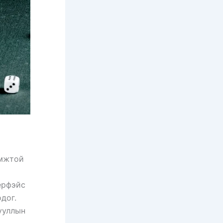
омжтой
ерфэйс
дог.
ууллын