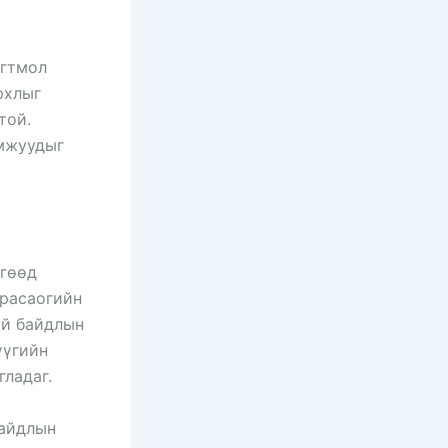
огтмол
рхлыг
той.
омжуудыг
өгөөд
юрасаогийн
үй байдлын
үүгийн
ладаг.
байдлын