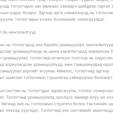
усад тоглогчдын зан авираас хамаарч шийдвэр гаргах з
хын үндэс болдог. Эдгээр арга хэмжээнүүд нь тоглоом
руулж, тоглогчдын хожих боломжийг нэмэгдүүлдэг.
 ба хөнгөлөлтүүд
но нь тоглогчдод янз бүрийн урамшуулал, хөнгөлөлтүүд
Эдгээр урамшууллууд нь шинэ хэрэглэгчдэд зориулсан 
 урамшуулал, тоглогчид зочилсон тоогоор нь үндэслэс
эд зориулагдсан урамшууллууд, мөн тэмцээнүүдэд оро
рамшуулал зэргийг агуулна. Иймээс, тоглогчид эдгээр
ыг ашиглан тоглоомын туршлагаа сайжруулах боломжт
н систем нь тоглогчдыг идэвхжүүлж, тоглох сонирхлы
эг. Тоглогчид урамшуулалд оролцох замаар илүү их хо
бөгөөд энэ нь тоглоомын стратеги болон тактикийн ш
г нээхэд хүргэдэг. Тоглогчид энэ системийг ашиглахд