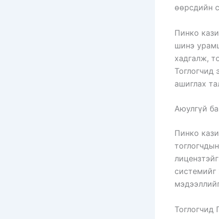
өөрсдийн с
Пинко кази
шинэ урамш
хадгалж, т
Тоглогчид 
ашиглах та
Аюулгүй ба
Пинко кази
тоглогчдын
лицензтэйг
системийг 
мэдээллийг
Тоглогчид 