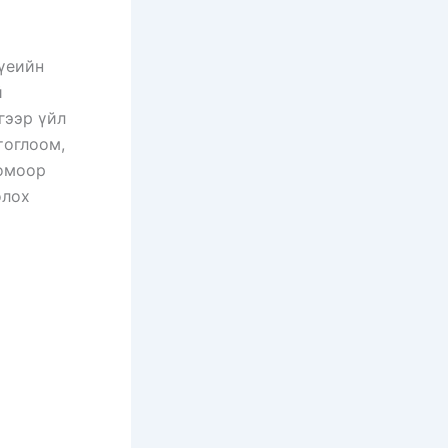
 үеийн
й
гээр үйл
тоглоом,
оомоор
олох