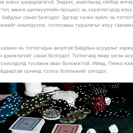
аа зовох шаардлагагүй. Эндээс, ашиглахад хялбар инте
тгэл, мөнгө шилжүүлгийн процесс нь хэрэглэгчдэд илүү
 байдлыг санал болгодог. Эдгээр хүчин зүйлс нь тогло
амжийг нэмэгдүүлж, тоглоомын туршлагыг илүү таалам
казино нь тоглогчдын аюулгүй байдлын асуудлыг хари
 дэмжлэгийг санал болгодог. Тоглогчид ямар нэгэн ас
тохиолдолд тусламж авах боломжтой. Иймд, Пинко каз
айдвартай орчинд тоглох боломжийг олгодог.