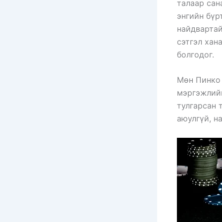
талаар сан
энгийн бүр
найдвартай
сэтгэл хан
болгодог.
Мөн Пинко 
мэргэжлийн
тулгарсан 
аюулгүй, н