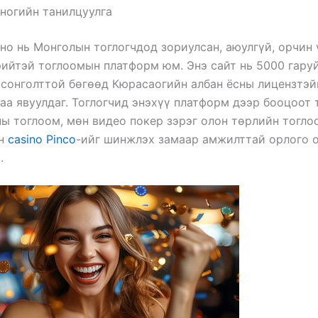
ногийн танилцуулга
но нь Монголын тоглогчдод зориулсан, аюулгүй, орчин
ийтэй тоглоомын платформ юм. Энэ сайт нь 5000 гару
сонголттой бөгөөд Кюрасаогийн албан ёсны лицензтэй
аа явуулдаг. Тоглогчид энэхүү платформ дээр бооцоот 
ны тоглоом, мөн видео покер зэрэг олон төрлийн тогл
өн
casino Pinco
-ийг шинжлэх замаар амжилттай орлого 
.