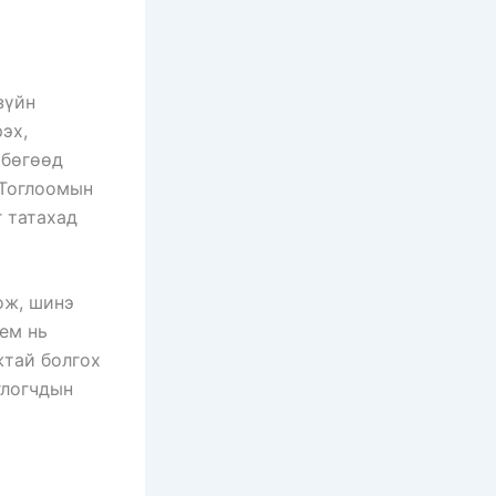
зүйн
эх,
 бөгөөд
 Тоглоомын
 татахад
ож, шинэ
ем нь
жтай болгох
глогчдын