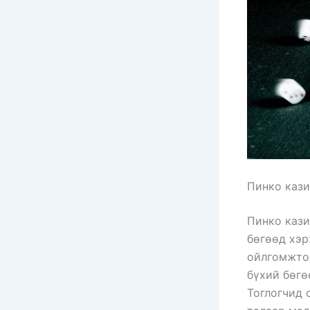
Пинко кази
Пинко кази
бөгөөд хэр
ойлгомжтой
бүхий бөгө
Тоглогчид 