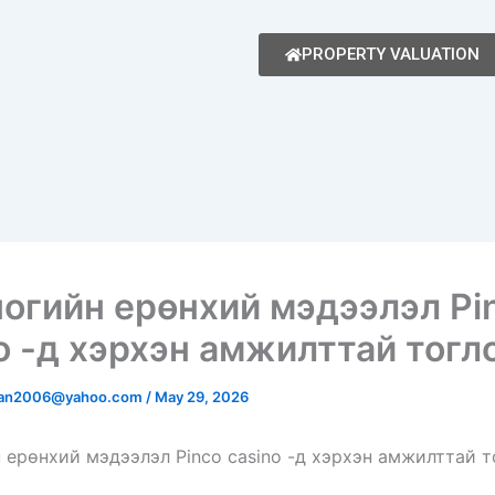
PROPERTY VALUATION
огийн ерөнхий мэдээлэл Pi
o -д хэрхэн амжилттай тогл
man2006@yahoo.com
/
May 29, 2026
 ерөнхий мэдээлэл Pinco casino -д хэрхэн амжилттай т