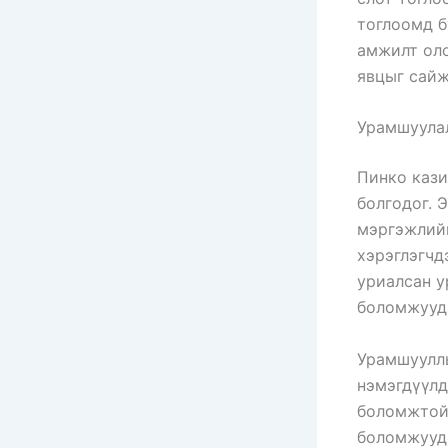
тоглоомд б
амжилт оло
явцыг сайж
Урамшуулал
Пинко кази
болгодог. 
мэргэжлийн
хэрэглэгчд
уриалсан у
боломжууд
Урамшууллы
нэмэгдүүлд
боломжтой 
боломжууды