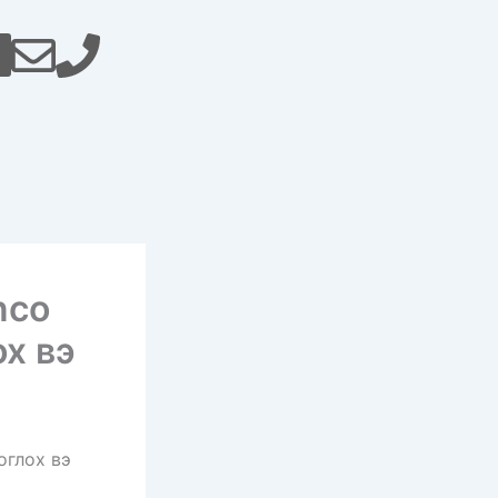
nco
ох вэ
оглох вэ