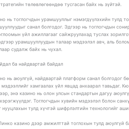
тратегийн төлөвлөгөөндөө тусгасан байх нь зүйтэй.
но нь тоглогчдын урамшууллыг нэмэгдүүлэхийн тулд т
ууллуудыг санал болгодог. Эдгээр нь тоглогчдын сони
оглоомын үйл ажиллагааг сайжруулахад туслах зорилго
эдгээр урамшууллуудын талаар мэдээлэл авч, аль бол
лаар судалж байх нь чухал.
йдал ба найдвартай байдал
но нь аюулгүй, найдвартай платформ санал болгодог б
 мэдээллийг хамгаалах үйл явцад анхаарал тавьдаг. К
ээр, энэ казино нь олон улсын стандартын дагуу аюулг
хэрэгжүүлдэг. Тоглогчдын хувийн мэдээлэл болон санх
 нууцлахын тулд хүчтэй шифрлэлтийн технологийг ашиг
Пинко казино дээр амжилттай тоглохын тулд аюулгүй 