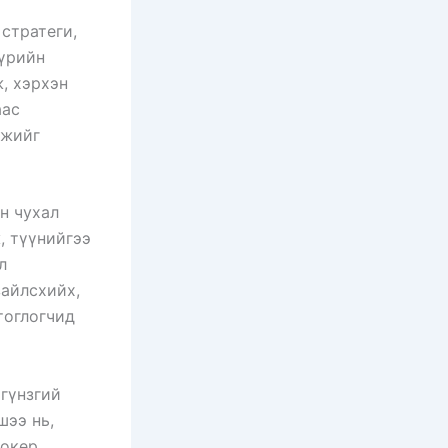
стратеги,
бүрийн
, хэрхэн
аас
мжийг
н чухал
, түүнийгээ
л
зайлсхийх,
тоглогчид
 гүнзгий
шээ нь,
покер