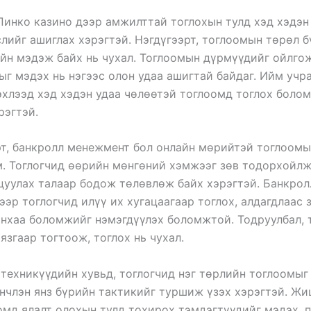
Пинко казино дээр амжилттай тоглохын тулд хэд хэдэн 
слийг ашиглах хэрэгтэй. Нэгдүгээрт, тоглоомын төрөл 
йн мэдэж байх нь чухал. Тоглоомын дүрмүүдийг ойлгож
ыг мэдэх нь нэгээс олон удаа ашигтай байдаг. Ийм учр
эхлээд хэд хэдэн удаа чөлөөтэй тоглоомд тоглох боло
рэгтэй.
т, банкролл менежмент бол онлайн мөрийтэй тоглоомы
. Тоглогчид өөрийн мөнгөний хэмжээг зөв тодорхойлж
цуулах талаар бодож төлөвлөж байх хэрэгтэй. Банкрол
эр тоглогчид илүү их хугацаагаар тоглох, алдагдлаас 
нхаа боломжийг нэмэгдүүлэх боломжтой. Тодруулбал, 
язгаар тогтоож, тоглох нь чухал.
техникүүдийн хувьд, тоглогчид нэг төрлийн тоглоомыг
үнчлэн янз бүрийн тактикийг туршиж үзэх хэрэгтэй. Жи
омд ялалт олохын тулд тохирох тэмдэгтүүдийг мэдэх, 