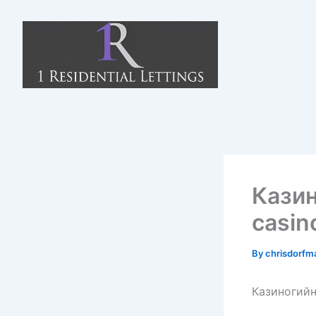
Skip
to
content
Казин
casin
By
chrisdorf
Казиногийн