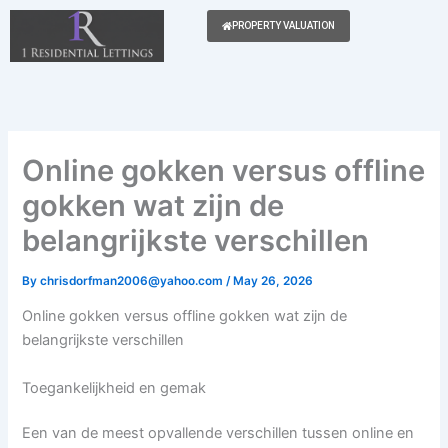
Skip
PROPERTY VALUATION
to
content
Online gokken versus offline
gokken wat zijn de
belangrijkste verschillen
By
chrisdorfman2006@yahoo.com
/
May 26, 2026
Online gokken versus offline gokken wat zijn de
belangrijkste verschillen
Toegankelijkheid en gemak
Een van de meest opvallende verschillen tussen online en