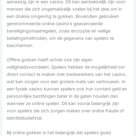
aanwezig zijn in een casino. Dit kan aantrekkelijk zijn voor
mensen die zich ongemakkelijk voelen bij het idee om in
een drukke omgeving te gokken. Bovendien gebruiken
gerenommeerde online casino’s geavanceerde
beveiligingsmaatregelen, zoals encryptie en veilige
betalingsmethoden, om de gegevens van spelers te
beschermen.
Offline gokken heeft echter ook zijn eigen
veiligheidsvoordelen. Spelers hebben de mogelijkheid om
direct contact te maken met medewerkers van het casino,
wat kan zorgen voor een grotere mate van vertrouwen. In
een fysiek casino kunnen spelers ook hun contant geld en
persoonlijke bezittingen beter in de gaten houden dan
wanneer ze online spelen. Dit kan vooral belangrijk zijn
voor spelers die zich zorgen maken over online fraude of
identiteitsdiefstal.
Bij online gokken is het belangrijk dat spelers goed