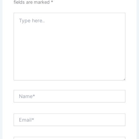
fields are marked
*
Type
here..
Name*
Email*