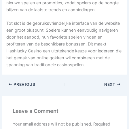
nieuwe spellen en promoties, zodat spelers op de hoogte
blijven van de laatste trends en aanbiedingen.
Tot slot is de gebruiksvriendelijke interface van de website
een groot pluspunt. Spelers kunnen eenvoudig navigeren
door het aanbod, hun favoriete spellen vinden en
profiteren van de beschikbare bonussen. Dit maakt
Hashlucky Casino een uitstekende keuze voor iedereen die
het gemak van online gokken wil combineren met de
spanning van traditionele casinospellen.
PREVIOUS
NEXT
Leave a Comment
Your email address will not be published.
Required