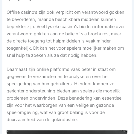
Offline casino’s zijn ook verplicht om verantwoord gokken
te bevorderen, maar de beschikbare middelen kunnen
beperkter zijn. Veel fysieke casino’s bieden informatie over
verantwoord gokken aan de balie of via brochures, maar
de directe toegang tot hulpmiddelen is vaak minder
toegankelijk. Dit kan het voor spelers moeilijker maken om
snel hulp te zoeken als ze dat nodig hebben.
Daarnaast zijn online platforms vaak beter in staat om
gegevens te verzamelen en te analyseren over het
speelgedrag van hun gebruikers. Hierdoor kunnen ze
gerichter ondersteuning bieden aan spelers die mogelijk
problemen ondervinden. Deze benadering kan essentieel
zijn voor het waarborgen van een veilige en gezonde
speelomgeving, wat van groot belang is voor de
duurzaamheid van de gokindustrie.