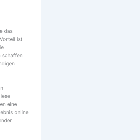
ie das
orteil ist
ie
n schaffen
endigen
en
Diese
hen eine
ebnis online
ender