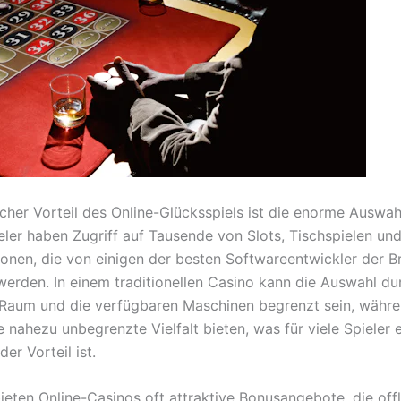
icher Vorteil des Online-Glücksspiels ist die enorme Auswah
eler haben Zugriff auf Tausende von Slots, Tischspielen und
onen, die von einigen der besten Softwareentwickler der B
erden. In einem traditionellen Casino kann die Auswahl du
Raum und die verfügbaren Maschinen begrenzt sein, währe
 nahezu unbegrenzte Vielfalt bieten, was für viele Spieler 
er Vorteil ist.
ieten Online-Casinos oft attraktive Bonusangebote, die offl