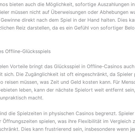
inos bieten auch die Möglichkeit, sofortige Auszahlungen in
pieler müssen nicht auf Überweisungen oder Abhebungen wa
 Gewinne direkt nach dem Spiel in der Hand halten. Dies kan
zlichen Reiz darstellen, da es ein Gefühl von sofortiger Bel
es Offline-Glücksspiels
elen Vorteile bringt das Glücksspiel in Offline-Casinos auch
t sich. Die Zugänglichkeit ist oft eingeschränkt, da Spieler
o reisen müssen, was Zeit und Geld kosten kann. Für Mensc
Gebieten leben, kann der nächste Spielort weit entfernt sein
 unpraktisch macht.
nd die Spielzeiten in physischen Casinos begrenzt. Spiele
Öffnungszeiten spielen, was ihre Flexibilität im Vergleich 
schränkt. Dies kann frustrierend sein, insbesondere wenn j