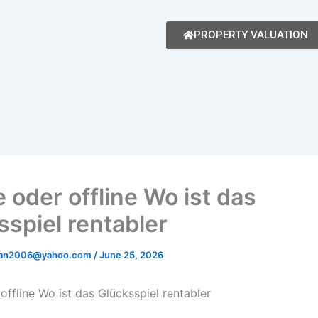
PROPERTY VALUATION
 oder offline Wo ist das
sspiel rentabler
man2006@yahoo.com
/
June 25, 2026
offline Wo ist das Glücksspiel rentabler