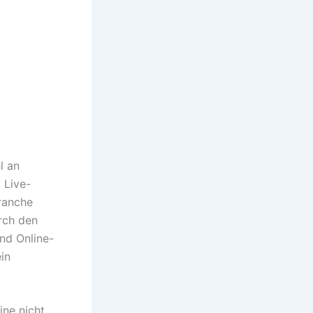
l an
 Live-
ranche
rch den
nd Online-
ein
ine nicht