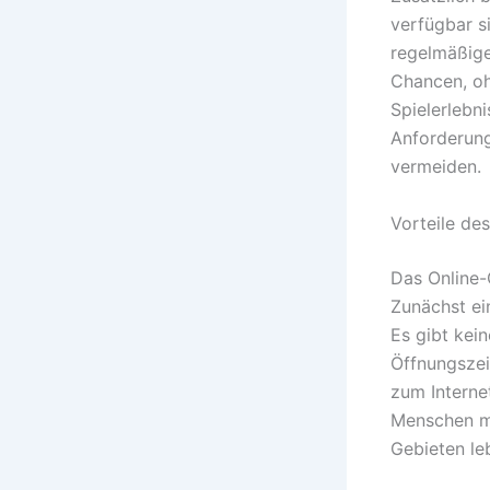
verfügbar s
regelmäßige
Chancen, oh
Spielerlebn
Anforderung
vermeiden.
Vorteile de
Das Online-G
Zunächst ei
Es gibt kei
Öffnungszei
zum Internet
Menschen mi
Gebieten le