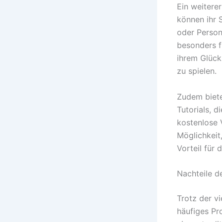
Ein weiterer
können ihr S
oder Person
besonders f
ihrem Glück
zu spielen.
Zudem biete
Tutorials, d
kostenlose 
Möglichkeit,
Vorteil für
Nachteile d
Trotz der vi
häufiges Pr