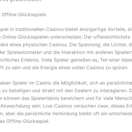
 Offline-Glücksspiels
iel in traditionellen Casinos bietet einzigartige Vorteile, d
 Online-Glücksspielen unterscheiden. Der offensichtlichste V
äre eines physischen Casinos. Die Spannung, die Lichter, d
er Spielautomaten und die Interaktion mit anderen Spieler
ichliches Erlebnis. Viele Spieler genießen es, Teil einer leb
t zu sein und die Energie eines vollen Casinos zu spüren.
haben Spieler im Casino die Möglichkeit, sich an persönlich
 zu beteiligen und direkt mit den Dealern zu interagieren. 
en können das Spielerlebnis bereichern und für viele Mensc
bwechslung sein. Live-Casinos versuchen zwar, dieses Erl
n, aber die persönliche Verbindung bleibt oft ein entscheid
as Offline-Glücksspiel.