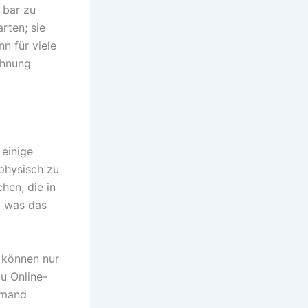
 bar zu
rten; sie
n für viele
ohnung
 einige
 physisch zu
hen, die in
, was das
r können nur
zu Online-
emand