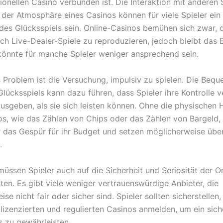
ionellen Casino verbunden ist. Die Interaktion mit anderen 
 der Atmosphäre eines Casinos können für viele Spieler ein
 des Glücksspiels sein. Online-Casinos bemühen sich zwar, 
ch Live-Dealer-Spiele zu reproduzieren, jedoch bleibt das E
 könnte für manche Spieler weniger ansprechend sein.
s Problem ist die Versuchung, impulsiv zu spielen. Die Bequ
lücksspiels kann dazu führen, dass Spieler ihre Kontrolle v
usgeben, als sie sich leisten können. Ohne die physischen 
os, wie das Zählen von Chips oder das Zählen von Bargeld, 
er das Gespür für ihr Budget und setzen möglicherweise über
.
müssen Spieler auch auf die Sicherheit und Seriosität der O
ten. Es gibt viele weniger vertrauenswürdige Anbieter, die
se nicht fair oder sicher sind. Spieler sollten sicherstellen,
i lizenzierten und regulierten Casinos anmelden, um ein sich
s zu gewährleisten.