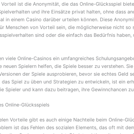
 Vorteil ist die Anonymität, die das Online-Glücksspiel biete
pielverhalten und ihre Einsätze privat halten, ohne dass an
al in einem Casino darüber urteilen können. Diese Anonymi
ür Menschen von Vorteil sein, die möglicherweise nicht so s
sspielverhalten sind oder die einfach das Bedürfnis haben,
n viele Online-Casinos ein umfangreiches Schulungsangeb
ie neuen Spielern helfen, die Spiele besser zu verstehen. Si
Versionen der Spiele ausprobieren, bevor sie echtes Geld s
 das Spiel zu üben und Strategien zu entwickeln, ist ein er
 die Spieler und kann dazu beitragen, ihre Gewinnchancen zu
es Online-Glücksspiels
elen Vorteile gibt es auch einige Nachteile beim Online-Glüc
oblem ist das Fehlen des sozialen Elements, das oft mit dem