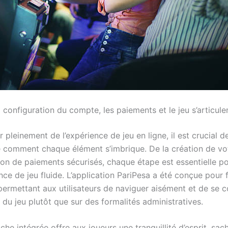
configuration du compte, les paiements et le jeu s’articule
r pleinement de l’expérience de jeu en ligne, il est crucial d
comment chaque élément s’imbrique. De la création de v
tion de paiements sécurisés, chaque étape est essentielle po
ce de jeu fluide. L’application PariPesa a été conçue pour f
permettant aux utilisateurs de naviguer aisément et de se 
ir du jeu plutôt que sur des formalités administratives.
he intégrée offre aux joueurs une tranquillité d’esprit, sac