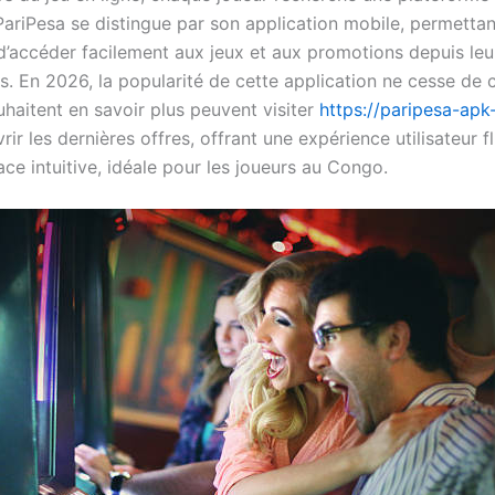
 PariPesa se distingue par son application mobile, permetta
 d’accéder facilement aux jeux et aux promotions depuis leu
 En 2026, la popularité de cette application ne cesse de cr
uhaitent en savoir plus peuvent visiter
https://paripesa-apk
ir les dernières offres, offrant une expérience utilisateur f
ace intuitive, idéale pour les joueurs au Congo.