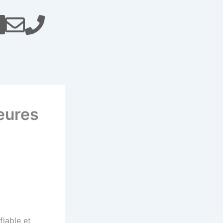
eures
fiable et