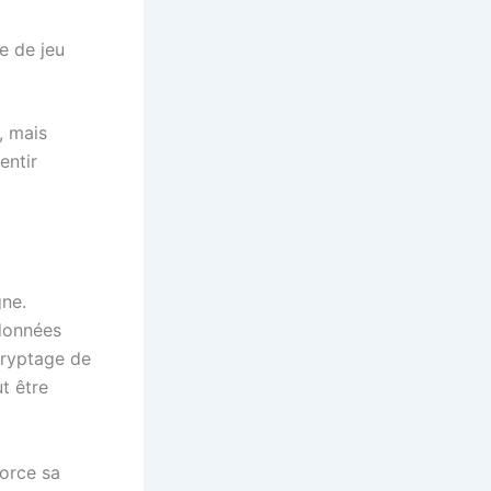
e de jeu
, mais
entir
gne.
 données
cryptage de
t être
force sa