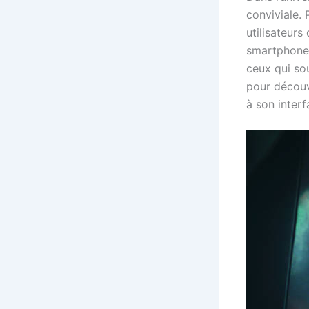
conviviale.
utilisateurs
smartphones.
ceux qui so
pour découvr
à son interf