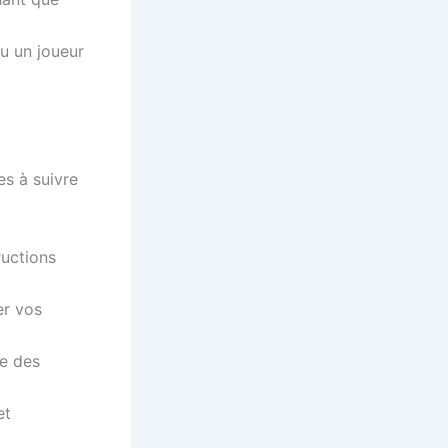
u un joueur
es à suivre
ructions
er vos
de des
et