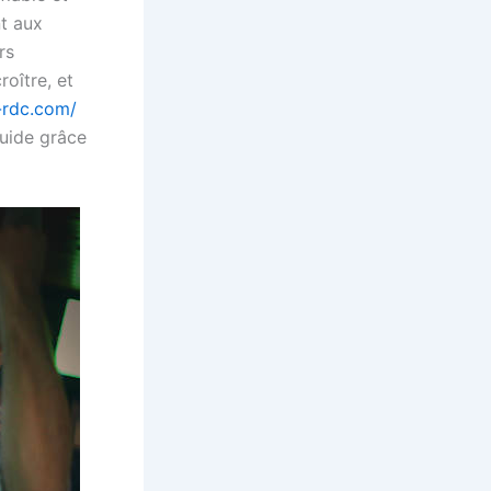
nt aux
rs
oître, et
-rdc.com/
luide grâce