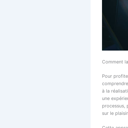
Comment la 
Pour profite
comprendre 
à la réalisa
une expérien
processus, 
sur le plais
Cette approc