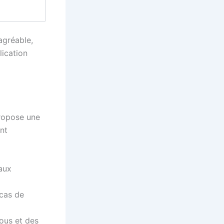
agréable,
lication
propose une
ant
aux
 cas de
ous et des