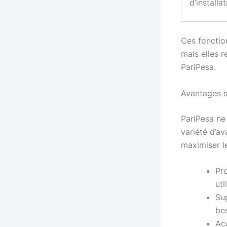
d’installa
Ces fonctio
mais elles r
PariPesa.
Avantages s
PariPesa ne 
variété d’av
maximiser l
Pr
uti
Sup
be
Ac