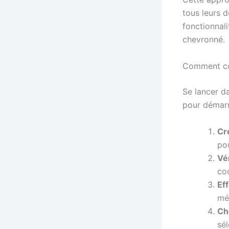
tous leurs d
fonctionnal
chevronné.
Comment co
Se lancer da
pour démarr
Cr
po
Vér
co
Ef
mé
Cho
sél