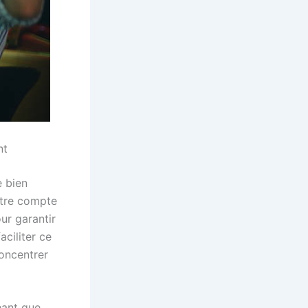
nt
e bien
otre compte
ur garantir
aciliter ce
concentrer
hant que