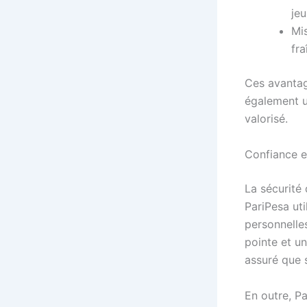
jeu
Mi
fra
Ces avantag
également u
valorisé.
Confiance e
La sécurité 
PariPesa ut
personnelle
pointe et un
assuré que s
En outre, P