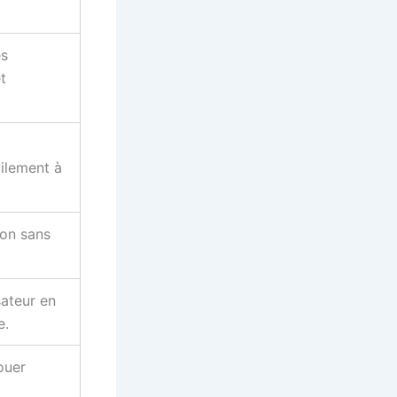
es
t
cilement à
tion sans
sateur en
e.
ouer