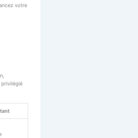
lancez votre
n,
privilégié
tant
e