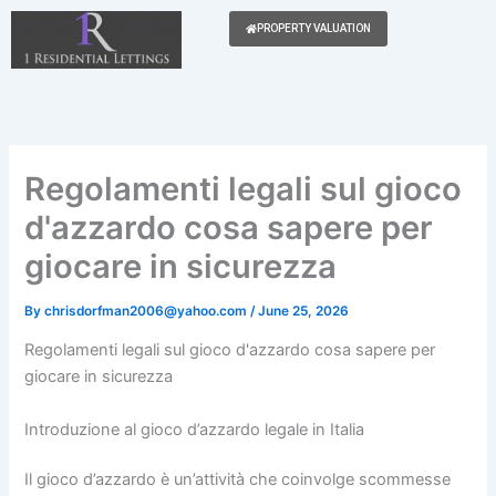
Skip
PROPERTY VALUATION
to
content
Regolamenti legali sul gioco
d'azzardo cosa sapere per
giocare in sicurezza
By
chrisdorfman2006@yahoo.com
/
June 25, 2026
Regolamenti legali sul gioco d'azzardo cosa sapere per
giocare in sicurezza
Introduzione al gioco d’azzardo legale in Italia
Il gioco d’azzardo è un’attività che coinvolge scommesse