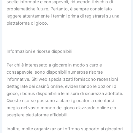
scelte informate e consapevoli, riducendo il rischio di
problematiche future. Pertanto, è sempre consigliato
leggere attentamente i termini prima di registrarsi su una
piattaforma di gioco.
Informazioni e risorse disponibili
Per chi è interessato a giocare in modo sicuro e
consapevole, sono disponibili numerose risorse
informative. Siti web specializzati forniscono recensioni
dettagliate dei casinò online, evidenziando le opzioni di
gioco, i bonus disponibili e le misure di sicurezza adottate.
Queste risorse possono aiutare i giocatori a orientarsi
meglio nel vasto mondo del gioco d’azzardo online e a
scegliere piattaforme affidabili.
Inoltre, molte organizzazioni offrono supporto ai giocatori