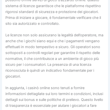
sistema di licenze garantisce che le piattaforme rispettino
rigorosi standard di sicurezza e protezione dei giocatori.
Prima di iniziare a giocare, è fondamentale verificare che il
sito sia autorizzato e controllato.
Le licenze non solo assicurano la legalità dell’operatore, ma
anche che i giochi siano equi e che i pagamenti vengano
effettuati in modo tempestivo e sicuro. Gli operatori sono
sottoposti a controlli regolari per garantire il rispetto delle
normative, il che contribuisce a un ambiente di gioco più
sicuro per i consumatori. La presenza di una licenza
riconosciuta è quindi un indicativo fondamentale per i
giocatori.
In aggiunta, i casinò online sono tenuti a fornire
informazioni dettagliate sui loro termini e condizioni, inclusi
dettagli sui bonus e sulle politiche di prelievo. Questo livello
di trasparenza è essenziale per aiutare i giocatori a fare