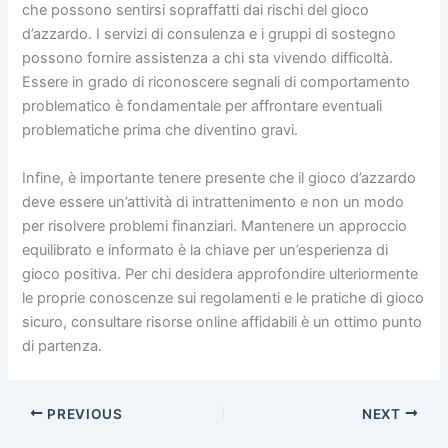
che possono sentirsi sopraffatti dai rischi del gioco
d’azzardo. I servizi di consulenza e i gruppi di sostegno
possono fornire assistenza a chi sta vivendo difficoltà.
Essere in grado di riconoscere segnali di comportamento
problematico è fondamentale per affrontare eventuali
problematiche prima che diventino gravi.
Infine, è importante tenere presente che il gioco d’azzardo
deve essere un’attività di intrattenimento e non un modo
per risolvere problemi finanziari. Mantenere un approccio
equilibrato e informato è la chiave per un’esperienza di
gioco positiva. Per chi desidera approfondire ulteriormente
le proprie conoscenze sui regolamenti e le pratiche di gioco
sicuro, consultare risorse online affidabili è un ottimo punto
di partenza.
PREVIOUS
NEXT