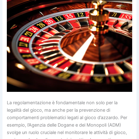
La regolamentazione è fondamentale non solo per la
legalità del gioco, ma anche per la prevenzione di
comportamenti problematici legati al gioco d’azzardo. Per
esempio, l’Agenzia delle Dogane e dei Monopoli (ADM)
svolge un ruolo cruciale nel monitorare le attività di gioco,