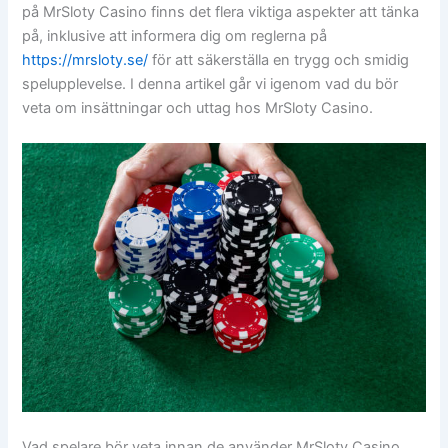
på MrSloty Casino finns det flera viktiga aspekter att tänka
på, inklusive att informera dig om reglerna på
https://mrsloty.se/
för att säkerställa en trygg och smidig
spelupplevelse. I denna artikel går vi igenom vad du bör
veta om insättningar och uttag hos MrSloty Casino.
Vad spelare bör veta innan de använder MrSloty Casino