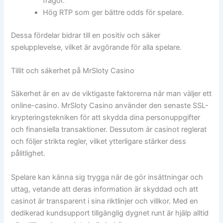
frågor.
Hög RTP som ger bättre odds för spelare.
Dessa fördelar bidrar till en positiv och säker
spelupplevelse, vilket är avgörande för alla spelare.
Tillit och säkerhet på MrSloty Casino
Säkerhet är en av de viktigaste faktorerna när man väljer ett
online-casino. MrSloty Casino använder den senaste SSL-
krypteringstekniken för att skydda dina personuppgifter
och finansiella transaktioner. Dessutom är casinot reglerat
och följer strikta regler, vilket ytterligare stärker dess
pålitlighet.
Spelare kan känna sig trygga när de gör insättningar och
uttag, vetande att deras information är skyddad och att
casinot är transparent i sina riktlinjer och villkor. Med en
dedikerad kundsupport tillgänglig dygnet runt är hjälp alltid