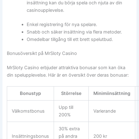
insättning kan du börja spela och njuta av din
casinoupplevelse.
Enkel registrering för nya spelare.
Snabb och säker insättning via flera metoder.
Omedelbar tillgång till ett brett spelutbud.
Bonusöversikt på MrSloty Casino
MrSloty Casino erbjuder attraktiva bonusar som kan öka
din spelupplevelse. Här är en översikt över deras bonusar:
Bonustyp
Störrelse
Minimiinsättning
Upp till
Välkomstbonus
Varierande
200%
30% extra
Insättningsbonus
på andra
200 kr