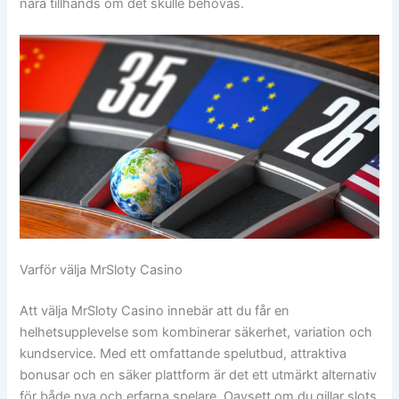
nära tillhands om det skulle behövas.
Varför välja MrSloty Casino
Att välja MrSloty Casino innebär att du får en
helhetsupplevelse som kombinerar säkerhet, variation och
kundservice. Med ett omfattande spelutbud, attraktiva
bonusar och en säker plattform är det ett utmärkt alternativ
för både nya och erfarna spelare. Oavsett om du gillar slots