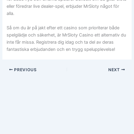
eller föredrar live dealer-spel, erbjuder MrSloty något för
alla.
Så om du är på jakt efter ett casino som prioriterar både
spelglädje och säkerhet, är MrSloty Casino ett alternativ du
inte får missa. Registrera dig idag och ta del av deras
fantastiska erbjudanden och en trygg spelupplevelse!
PREVIOUS
NEXT