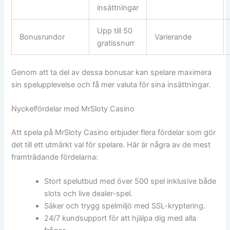
insättningar
Upp till 50
Bonusrundor
Varierande
gratissnurr
Genom att ta del av dessa bonusar kan spelare maximera
sin spelupplevelse och få mer valuta för sina insättningar.
Nyckelfördelar med MrSloty Casino
Att spela på MrSloty Casino erbjuder flera fördelar som gör
det till ett utmärkt val för spelare. Här är några av de mest
framträdande fördelarna:
Stort spelutbud med över 500 spel inklusive både
slots och live dealer-spel.
Säker och trygg spelmiljö med SSL-kryptering.
24/7 kundsupport för att hjälpa dig med alla