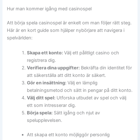
Hur man kommer igång med casinospel
Att börja spela casinospel är enkelt om man följer rätt steg.
Här är en kort guide som hjälper nybörjare att navigera i
spelvärlden:
Skapa ett konto:
Välj ett pålitligt casino och
registrera dig.
Verifiera dina uppgifter:
Bekräfta din identitet för
att säkerställa att ditt konto är säkert.
Gör en insättning:
Välj en lämplig
betalningsmetod och sätt in pengar på ditt konto.
Välj ditt spel:
Utforska utbudet av spel och välj
ett som intresserar dig.
Börja spela:
Sätt igång och njut av
spelupplevelsen.
Att skapa ett konto möjliggör personlig