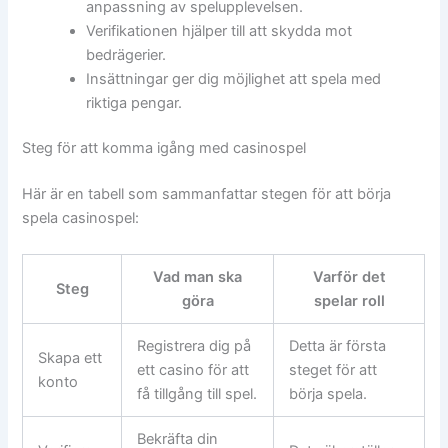
anpassning av spelupplevelsen.
Verifikationen hjälper till att skydda mot
bedrägerier.
Insättningar ger dig möjlighet att spela med
riktiga pengar.
Steg för att komma igång med casinospel
Här är en tabell som sammanfattar stegen för att börja
spela casinospel:
Vad man ska
Varför det
Steg
göra
spelar roll
Registrera dig på
Detta är första
Skapa ett
ett casino för att
steget för att
konto
få tillgång till spel.
börja spela.
Bekräfta din