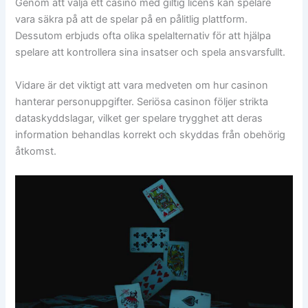
Genom att välja ett casino med giltig licens kan spelare
vara säkra på att de spelar på en pålitlig plattform.
Dessutom erbjuds ofta olika spelalternativ för att hjälpa
spelare att kontrollera sina insatser och spela ansvarsfullt.
Vidare är det viktigt att vara medveten om hur casinon
hanterar personuppgifter. Seriösa casinon följer strikta
dataskyddslagar, vilket ger spelare trygghet att deras
information behandlas korrekt och skyddas från obehörig
åtkomst.