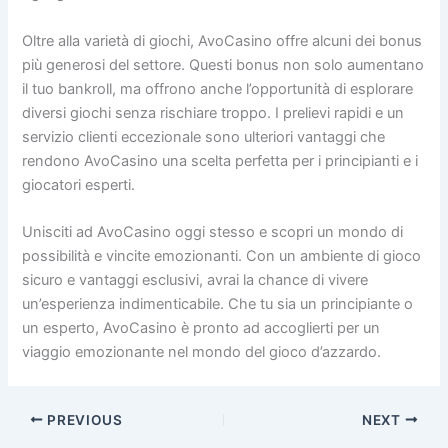
Oltre alla varietà di giochi, AvoCasino offre alcuni dei bonus
più generosi del settore. Questi bonus non solo aumentano
il tuo bankroll, ma offrono anche l’opportunità di esplorare
diversi giochi senza rischiare troppo. I prelievi rapidi e un
servizio clienti eccezionale sono ulteriori vantaggi che
rendono AvoCasino una scelta perfetta per i principianti e i
giocatori esperti.
Unisciti ad AvoCasino oggi stesso e scopri un mondo di
possibilità e vincite emozionanti. Con un ambiente di gioco
sicuro e vantaggi esclusivi, avrai la chance di vivere
un’esperienza indimenticabile. Che tu sia un principiante o
un esperto, AvoCasino è pronto ad accoglierti per un
viaggio emozionante nel mondo del gioco d’azzardo.
PREVIOUS
NEXT