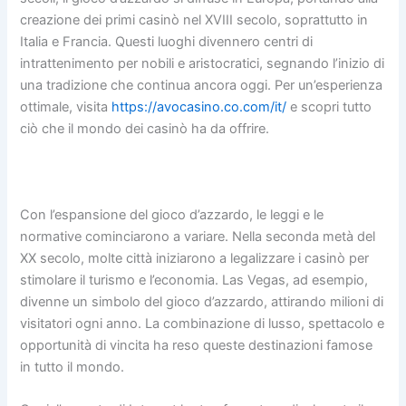
creazione dei primi casinò nel XVIII secolo, soprattutto in
Italia e Francia. Questi luoghi divennero centri di
intrattenimento per nobili e aristocratici, segnando l’inizio di
una tradizione che continua ancora oggi. Per un’esperienza
ottimale, visita
https://avocasino.co.com/it/
e scopri tutto
ciò che il mondo dei casinò ha da offrire.
Con l’espansione del gioco d’azzardo, le leggi e le
normative cominciarono a variare. Nella seconda metà del
XX secolo, molte città iniziarono a legalizzare i casinò per
stimolare il turismo e l’economia. Las Vegas, ad esempio,
divenne un simbolo del gioco d’azzardo, attirando milioni di
visitatori ogni anno. La combinazione di lusso, spettacolo e
opportunità di vincita ha reso queste destinazioni famose
in tutto il mondo.