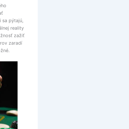
ého
ať
 sa pýtajú,
lnej reality
ožnosť zažiť
rov zaradí
ožné.