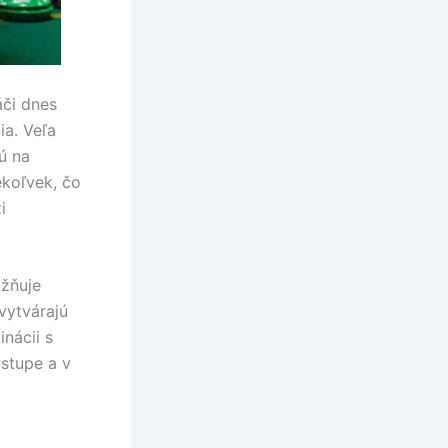
áči dnes
ia. Veľa
ú na
ekoľvek, čo
i
ožňuje
vytvárajú
nácii s
stupe a v