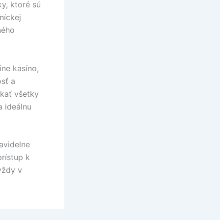
y, ktoré sú
níckej
ného
ine kasíno,
sť a
skať všetky
a ideálnu
avidelne
prístup k
vždy v