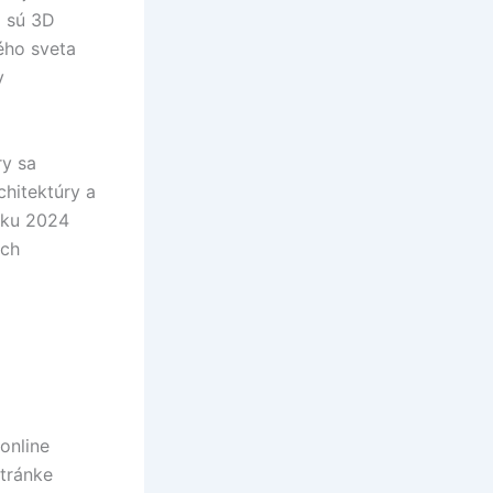
o sú 3D
ého sveta
v
ry sa
chitektúry a
roku 2024
ich
online
stránke