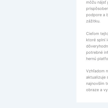
môžu nájsť 
prispôsoben
podpore a b
zážitku.
Cieľom tejt
ktoré splní
dôveryhodno
potrebné in
hernú platf
Vzhľadom na
aktualizuje
najnovším 
obraze a vyb