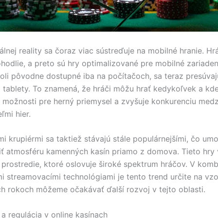
lnej reality sa čoraz viac sústreďuje na mobilné hranie. Hr
ohodlie, a preto sú hry optimalizované pre mobilné zariaden
 boli pôvodne dostupné iba na počítačoch, sa teraz presúvaj
 tablety. To znamená, že hráči môžu hrať kedykoľvek a kd
 možnosti pre herný priemysel a zvyšuje konkurenciu medz
ľmi hier.
mi krupiérmi sa taktiež stávajú stále populárnejšími, čo um
ť atmosféru kamenných kasín priamo z domova. Tieto hry 
e prostredie, ktoré oslovuje široké spektrum hráčov. V kombi
 streamovacími technológiami je tento trend určite na vzo
ch rokoch môžeme očakávať ďalší rozvoj v tejto oblasti.
a regulácia v online kasínach