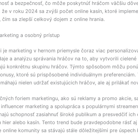
nosť a bezpečnosť, čo môže poskytnúť hráčom väčšiu dôver
 že v roku 2024 sa zvýši počet online kasín, ktoré impleme
 čím sa zlepší celkový dojem z online hrania.
arketing a osobný prístup
i je marketing v hernom priemysle čoraz viac personalizov
daje a analýzu správania hráčov na to, aby vytvorili cielen
vujú konkrétnu skupinu hráčov. Týmto spôsobom môžu pon
onusy, ktoré sú prispôsobené individuálnym preferenciám. 
máhajú nielen udržať existujúcich hráčov, ale aj prilákať no
čných foriem marketingu, ako sú reklamy a promo akcie, s
j influencer marketing a spolupráca s populárnymi streamer
 majú schopnosť zasiahnuť široké publikum a presvedčiť ich 
 hier alebo kasín. Tento trend bude pravdepodobne rásť aj
 online komunity sa stávajú stále dôležitejšími pre úspech 