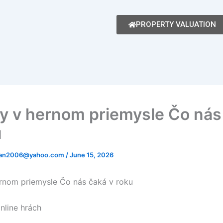
PROPERTY VALUATION
y v hernom priemysle Čo nás
u
man2006@yahoo.com
/
June 15, 2026
rnom priemysle Čo nás čaká v roku
nline hrách