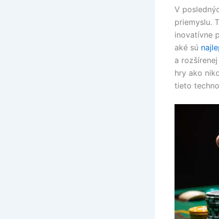
V poslednýc
priemyslu. 
inovatívne p
aké sú
najle
a rozšírene
hry ako nik
tieto techno