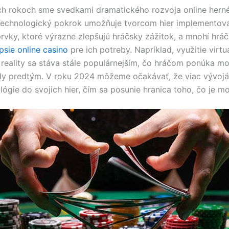
h rokoch sme svedkami dramatického rozvoja online hern
Technologický pokrok umožňuje tvorcom hier implementov
rvky, ktoré výrazne zlepšujú hráčsky zážitok, a mnohí hráči
psie online casino
pre ich potreby. Napríklad, využitie virtuá
j reality sa stáva stále populárnejším, čo hráčom ponúka m
dy predtým. V roku 2024 môžeme očakávať, že viac vývojá
lógie do svojich hier, čím sa posunie hranica toho, čo je m