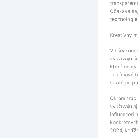
transparent
Očakáva sa,
technológie,
Kreatívny m
V súčasnost
využívajú ú
ktoré oslo
zaujímavé b
stratégie po
Okrem tradi
využívajú a
influenceri
konkrétnych
2024, keďže