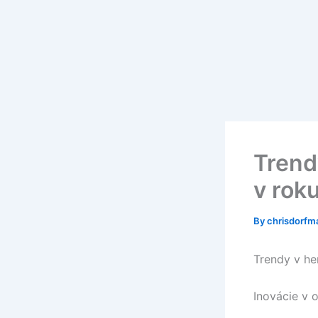
Skip
to
content
Trend
v rok
By
chrisdorf
Trendy v he
Inovácie v o