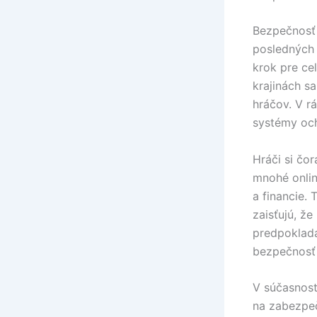
Bezpečnosť 
posledných 
krok pre ce
krajinách s
hráčov. V r
systémy och
Hráči si čo
mnohé onlin
a financie.
zaisťujú, ž
predpokladá
bezpečnosť 
V súčasnost
na zabezpeč