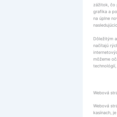
zážitok, čo
grafika a p
na úplne no
nasledujúci
Dôležitým a
načítajú rýc
internetový
môžeme očak
technológií,
Webová strá
Webová strá
kasínach, j