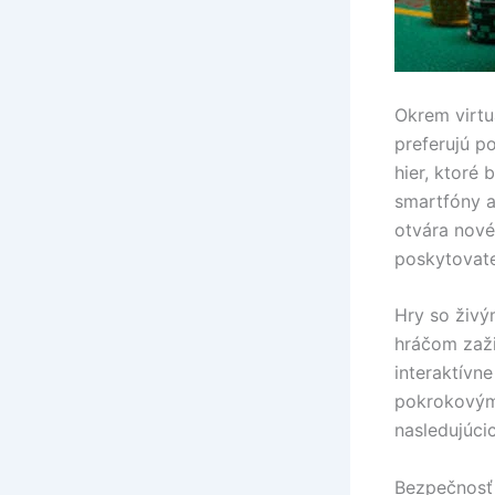
Okrem virtuá
preferujú p
hier, ktoré
smartfóny a
otvára nové
poskytovate
Hry so živý
hráčom zaži
interaktívn
pokrokovými
nasledujúci
Bezpečnosť 