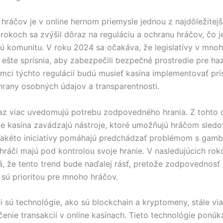
hráčov je v online hernom priemysle jednou z najdôležitejš
rokoch sa zvýšil dôraz na reguláciu a ochranu hráčov, čo j
lú komunitu. V roku 2024 sa očakáva, že legislatívy v mno
a ešte sprísnia, aby zabezpečili bezpečné prostredie pre h
ámci týchto regulácií budú musieť kasína implementovať prí
rany osobných údajov a transparentnosti.
raz viac uvedomujú potrebu zodpovedného hrania. Z tohto
e kasína zavádzajú nástroje, ktoré umožňujú hráčom sledo
 Takéto iniciatívy pomáhajú predchádzať problémom s gam
e hráči majú pod kontrolou svoje hranie. V nasledujúcich rok
, že tento trend bude naďalej rásť, pretože zodpovednosť
sú prioritou pre mnoho hráčov.
i sú technológie, ako sú blockchain a kryptomeny, stále vi
enie transakcií v online kasínach. Tieto technológie ponúk