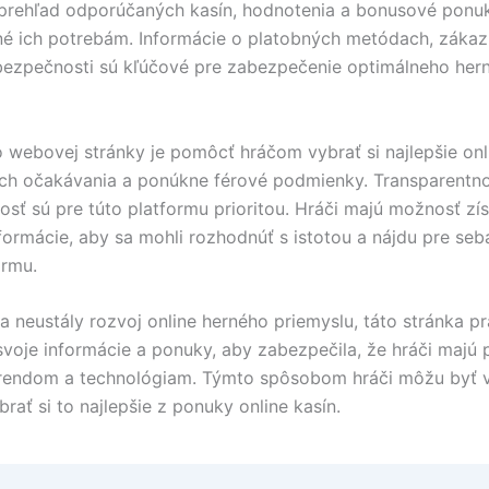
prehľad odporúčaných kasín, hodnotenia a bonusové ponuk
é ich potrebám. Informácie o platobných metódach, zákaz
ezpečnosti sú kľúčové pre zabezpečenie optimálneho her
o webovej stránky je pomôcť hráčom vybrať si najlepšie onl
 ich očakávania a ponúkne férové podmienky. Transparentno
sť sú pre túto platformu prioritou. Hráči majú možnosť zí
formácie, aby sa mohli rozhodnúť s istotou a nájdu pre seb
ormu.
 neustály rozvoj online herného priemyslu, táto stránka pr
 svoje informácie a ponuky, aby zabezpečila, že hráči majú 
trendom a technológiam. Týmto spôsobom hráči môžu byť 
rať si to najlepšie z ponuky online kasín.