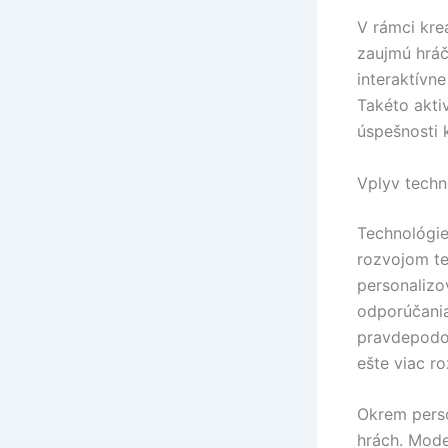
V rámci kre
zaujmú hráč
interaktívn
Takéto aktiv
úspešnosti 
Vplyv techn
Technológie
rozvojom te
personalizo
odporúčania
pravdepodob
ešte viac r
Okrem perso
hrách. Mode