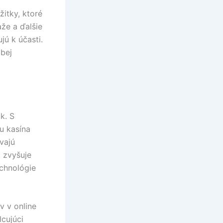
žitky, ktoré
aže a ďalšie
jú k účasti.
obej
k. S
u kasína
vajú
o zvyšuje
echnológie
v v online
lcujúci