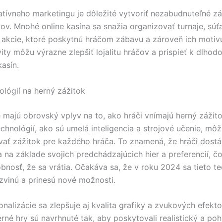
atívneho marketingu je dôležité vytvoriť nezabudnuteľné zá
ov. Mnohé online kasína sa snažia organizovať turnaje, súť
e akcie, ktoré poskytnú hráčom zábavu a zároveň ich motivu
ity môžu výrazne zlepšiť lojalitu hráčov a prispieť k dlhod
kasín.
ológií na herný zážitok
 majú obrovský vplyv na to, ako hráči vnímajú herný zážito
chnológií, ako sú umelá inteligencia a strojové učenie, môž
vať zážitok pre každého hráča. To znamená, že hráči dostá
 na základe svojich predchádzajúcich hier a preferencií, č
nosť, že sa vrátia. Očakáva sa, že v roku 2024 sa tieto t
ozvinú a prinesú nové možnosti.
nalizácie sa zlepšuje aj kvalita grafiky a zvukových efekto
rné hry sú navrhnuté tak, aby poskytovali realistický a poh