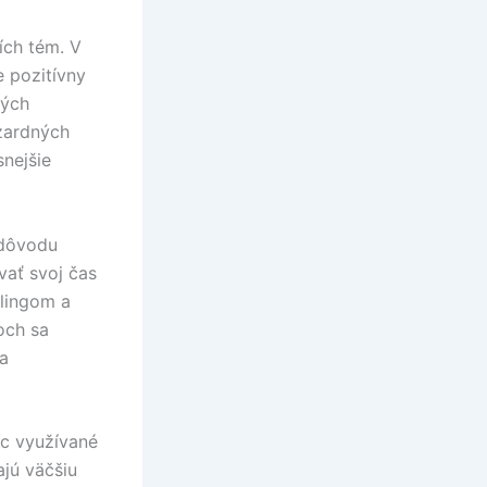
ích tém. V
e pozitívny
hých
azardných
snejšie
 dôvodu
vať svoj čas
blingom a
och sa
 a
ac využívané
ajú väčšiu