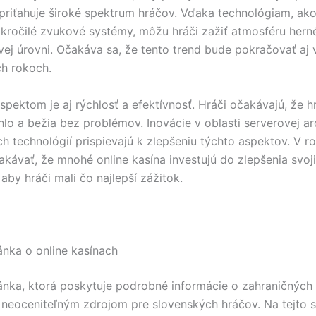
 priťahuje široké spektrum hráčov. Vďaka technológiam, ak
okročilé zvukové systémy, môžu hráči zažiť atmosféru hern
vej úrovni. Očakáva sa, že tento trend bude pokračovať aj 
ch rokoch.
spektom je aj rýchlosť a efektívnosť. Hráči očakávajú, že h
hlo a bežia bez problémov. Inovácie v oblasti serverovej ar
ch technológií prispievajú k zlepšeniu týchto aspektov. V 
ávať, že mnohé online kasína investujú do zlepšenia svoj
 aby hráči mali čo najlepší zážitok.
nka o online kasínach
nka, ktorá poskytuje podrobné informácie o zahraničných 
e neoceniteľným zdrojom pre slovenských hráčov. Na tejto 