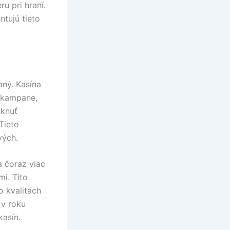
u pri hraní.
ntujú tieto
aný. Kasína
é kampane,
úknuť
Tieto
vých.
a čoraz viac
mi. Títo
o kvalitách
 v roku
kasín.