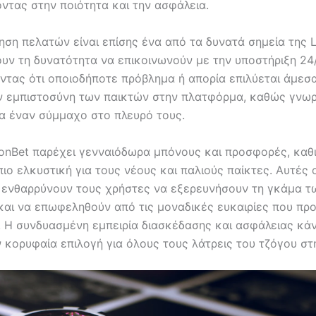
οντας στην ποιότητα και την ασφάλεια.
ση πελατών είναι επίσης ένα από τα δυνατά σημεία της L
υν τη δυνατότητα να επικοινωνούν με την υποστήριξη 24/
ντας ότι οποιοδήποτε πρόβλημα ή απορία επιλύεται άμεσα
ην εμπιστοσύνη των παικτών στην πλατφόρμα, καθώς γνωρ
α έναν σύμμαχο στο πλευρό τους.
eonBet παρέχει γενναιόδωρα μπόνους και προσφορές, καθ
ιο ελκυστική για τους νέους και παλιούς παίκτες. Αυτές ο
ενθαρρύνουν τους χρήστες να εξερευνήσουν τη γκάμα τ
 και να επωφεληθούν από τις μοναδικές ευκαιρίες που πρ
 Η συνδυασμένη εμπειρία διασκέδασης και ασφάλειας κάν
 κορυφαία επιλογή για όλους τους λάτρεις του τζόγου στ