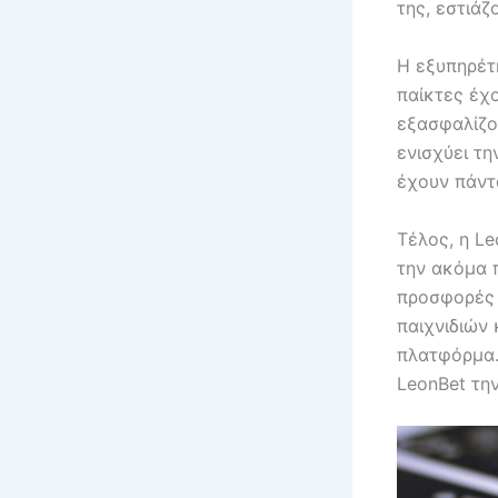
της, εστιάζ
Η εξυπηρέτη
παίκτες έχο
εξασφαλίζο
ενισχύει τ
έχουν πάντ
Τέλος, η L
την ακόμα π
προσφορές 
παιχνιδιών
πλατφόρμα.
LeonBet την