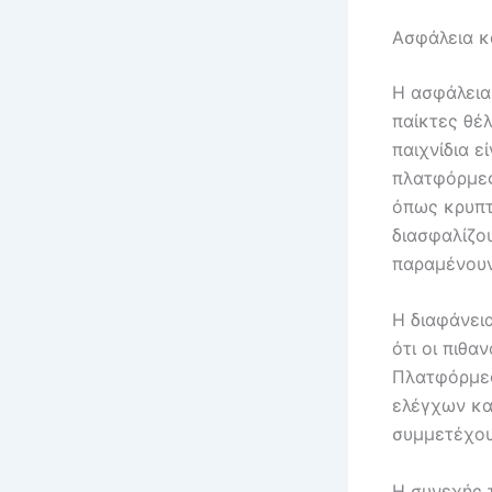
Ασφάλεια κ
Η ασφάλεια 
παίκτες θέλ
παιχνίδια ε
πλατφόρμες
όπως κρυπτ
διασφαλίζο
παραμένουν
Η διαφάνεια
ότι οι πιθα
Πλατφόρμες
ελέγχων κα
συμμετέχου
Η συνεχής 