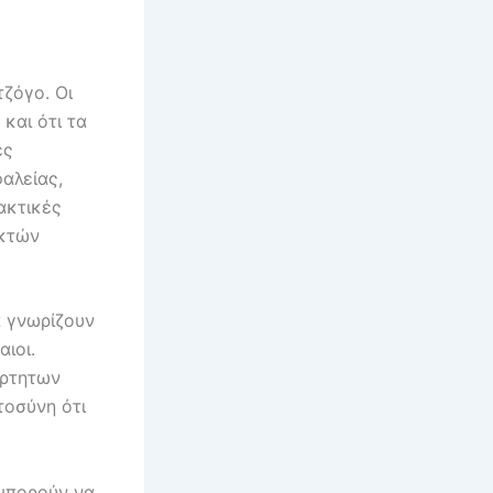
τζόγο. Οι
και ότι τα
ές
αλείας,
ακτικές
ικτών
α γνωρίζουν
αιοι.
άρτητων
τοσύνη ότι
 μπορούν να