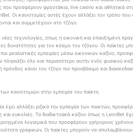
 που προσφέρουν φρουτάκια, live casino και αθλητικά στ
nBet. Οι καινοτομίες αυτές έχουν αλλάξει τον τρόπο που 
ονται και συμμετέχουν στο τζόγο.
ι νέες τεχνολογίες, όπως η εικονική και επαυξημένη πρα
έες δυνατότητες για τον κόσμο του τζόγου. Οι παίκτες μ
 πιο ρεαλιστικές εμπειρίες μέσω εικονικών καζίνο, προσφ
υ πλησιάζει όλο και περισσότερο αυτήν ενός φυσικού καζί
ή πρόοδος κάνει τον τζόγο πιο προσβάσιμο και διασκεδασ
 των καινοτομιών στην εμπειρία του παίκτη
α έχει αλλάξει ριζικά την εμπειρία των παικτών, προσφέ
 και ευκολίες. Τα διαδικτυακά καζίνο όπως η LeonBet έχ
προηγμένα λογισμικά που προσφέρουν γρήγορους χρόνο
ποιότητα γραφικών. Οι παίκτες μπορούν να απολαμβάνουν 