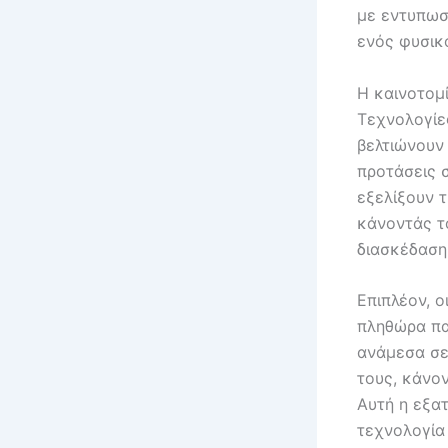
με εντυπωσ
ενός φυσικο
Η καινοτομί
Τεχνολογίε
βελτιώνουν
προτάσεις σ
εξελίξουν τ
κάνοντάς τ
διασκέδαση
Επιπλέον, 
πληθώρα πα
ανάμεσα σε
τους, κάνο
Αυτή η εξα
τεχνολογία