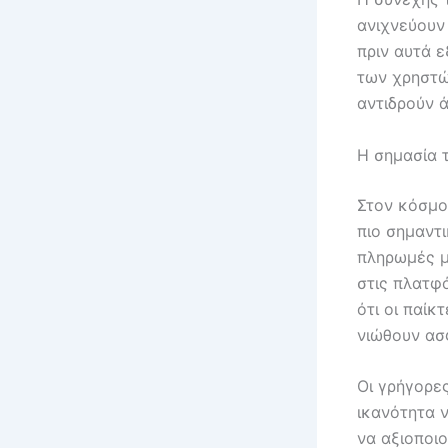
ανιχνεύουν
πριν αυτά 
των χρηστώ
αντιδρούν 
Η σημασία 
Στον κόσμο
πιο σημαντι
πληρωμές μ
στις πλατφ
ότι οι παί
νιώθουν ασφ
Οι γρήγορες
ικανότητα 
να αξιοποιο